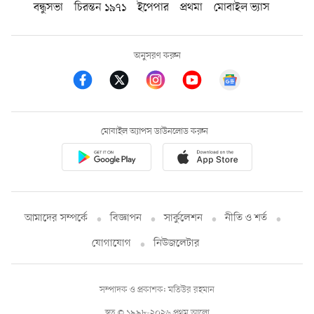
বন্ধুসভা
চিরন্তন ১৯৭১
ইপেপার
প্রথমা
মোবাইল ভ্যাস
অনুসরণ করুন
মোবাইল অ্যাপস ডাউনলোড করুন
আমাদের সম্পর্কে
বিজ্ঞাপন
সার্কুলেশন
নীতি ও শর্ত
যোগাযোগ
নিউজলেটার
সম্পাদক ও প্রকাশক: মতিউর রহমান
স্বত্ব © ১৯৯৮-২০২৬ প্রথম আলো