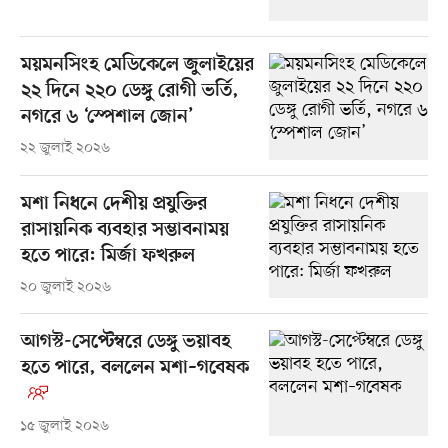
ময়মনসিংহ মেডিকেলে জুলাইয়ের
২২ দিনে ২২০ ডেঙ্গু রোগী ভর্তি,
নগরে ৬ ‘স্পেশাল জোন’
২২ জুলাই ২০২৬
মশা নিধনে দেশীয় প্রযুক্তির
রাসায়নিক ব্যবহার সম্ভাবনাময়
হতে পারে: মির্জা ফখরুল
২০ জুলাই ২০২৬
আগস্ট-সেপ্টেম্বরে ডেঙ্গু ভয়াবহ
হতে পারে, বললেন মশা–গবেষক
১৫ জুলাই ২০২৬