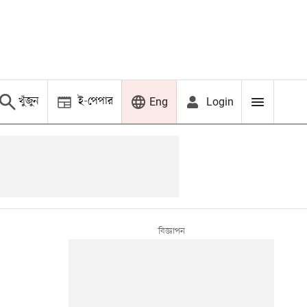
খুঁজুন
ই-পেপার
Login
Eng