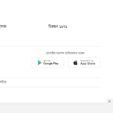
ধুসভা
চিরন্তন ১৯৭১
মোবাইল অ্যাপস ডাউনলোড করুন
েটার