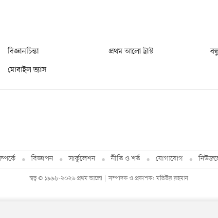
বিজ্ঞানচিন্তা
প্রথম আলো ট্রাস্ট
বন্
মোবাইল ভ্যাস
্পর্কে
বিজ্ঞাপন
সার্কুলেশন
নীতি ও শর্ত
যোগাযোগ
নিউজল
স্বত্ব © ১৯৯৮-২০২৬ প্রথম আলো
সম্পাদক ও প্রকাশক: মতিউর রহমান