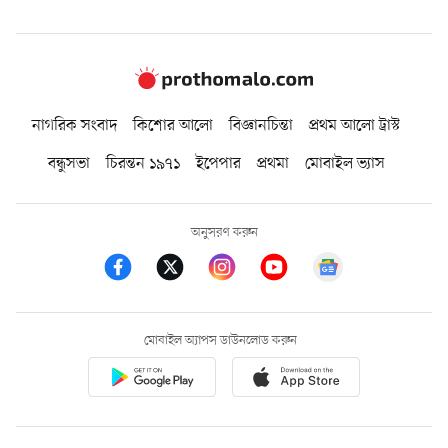
নাগরিক সংবাদ
কিশোর আলো
বিজ্ঞানচিন্তা
প্রথম আলো ট্রাস্ট
বন্ধুসভা
চিরন্তন ১৯৭১
ইপেপার
প্রথমা
মোবাইল ভ্যাস
অনুসরণ করুন
মোবাইল অ্যাপস ডাউনলোড করুন