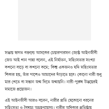
সভায় স্বাগত বক্তব্যে আসকের চেয়ারপারসন জ্যেষ্ঠ আইনজীবী
জেড আই খান পান্না বলেন, এই নির্যাতন, সহিংসতার সংখ্যা
কখনো বাড়ে বা কখনো কমে; কিন্তু একজনও যদি সহিংসতার
শিকার হয়, তাঁর পাশেও আমাদের দাঁড়াতে হবে। কোনো নারী শুধু
মার খেতে বা সন্তান জন্ম দিতে জন্মায়নি। নারী-পুরুষ উভয়েরই
সমাজে প্রয়োজন।
এই আইনজীবী আরও বলেন, নারীর প্রতি যেকোনো ধরনের
সহিংসতা ও বৈষম্য অগ্রহণযোগ্য। নারীর অধিকার প্রতিষ্ঠায়