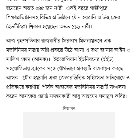
হয়েছেন অন্তত ২৪৫ জন নারী। একই বছরে গাজীপুরে
শিক্ষাপ্রতিষ্ঠানসহ বিভিন্ন প্রতিষ্ঠানে যৌন হয়রানি ও উত্ত৵ক্তের
(ইভটিজিং) শিকার হয়েছেন অন্তত ১১৬ নারী।
আজ বৃহস্পতিবার রাজধানীর সিরডাপ মিলনায়তনে এক
মতবিনিময় সভায় অগ্নি প্রকল্পে উঠে আসা এ তথ্য জানায় আইন ও
সালিশ কেন্দ্র (আসক)। ইউরোপিয়ান ইউনিয়নের (ইইউ)
সহযোগিতায় ব্র্যাকের সঙ্গে যৌথভাবে প্রকল্পটি বাস্তবায়ন করছে
আসক। ‘যৌন হয়রানি এবং জেন্ডারভিত্তিক সহিংসতা প্রতিরোধে ও
প্রতিকারে করণীয়’ শীর্ষক আজকের মতবিনিময় সভাটি সঞ্চালনা
করেন আসকের জ্যেষ্ঠ সমন্বয়কারী আবু আহমেদ ফয়জুল কবির।