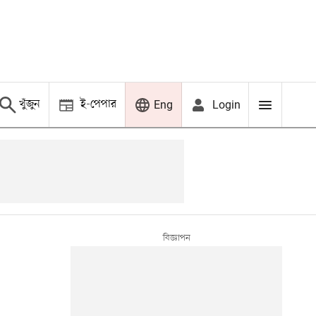
খুঁজুন
ই-পেপার
Login
Eng