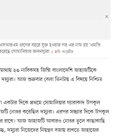
েএসআরএম গ্রুপের বহরে যুক্ত হওয়ার পর এর নাম হয় ‘এমভি
ি করেছে সোমালিয়ার জলদস্যুরা
ছবি: সংগৃহীত
াথায় ২৩ নাবিকসহ জিম্মি বাংলাদেশি জাহাজটিকে
স্যুরা। আজ শুক্রবার বেলা তিনটায় এ বিষয়ে নিশ্চিত
 একটার দিকে প্রথমে সোমালিয়ার গ্যারাকাদ উপকূল
হাজটি নোঙর করেছিল দস্যুরা। এরপর সন্ধ্যার দিকে উপকূল
করে রাখে। আজ জাহাজটি আবারও নোঙর তুলে কাছাকাছি
, দস্যুরা নিজেদের নিয়ন্ত্রণ বজায় রাখতে জাহাজের