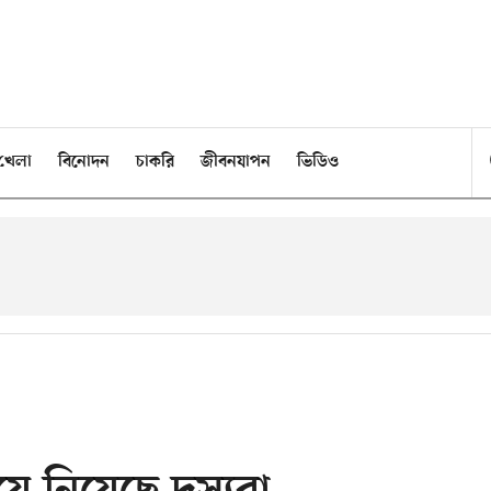
খেলা
বিনোদন
চাকরি
জীবনযাপন
ভিডিও