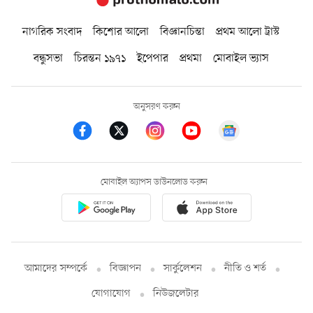
নাগরিক সংবাদ
কিশোর আলো
বিজ্ঞানচিন্তা
প্রথম আলো ট্রাস্ট
বন্ধুসভা
চিরন্তন ১৯৭১
ইপেপার
প্রথমা
মোবাইল ভ্যাস
অনুসরণ করুন
মোবাইল অ্যাপস ডাউনলোড করুন
আমাদের সম্পর্কে
বিজ্ঞাপন
সার্কুলেশন
নীতি ও শর্ত
যোগাযোগ
নিউজলেটার