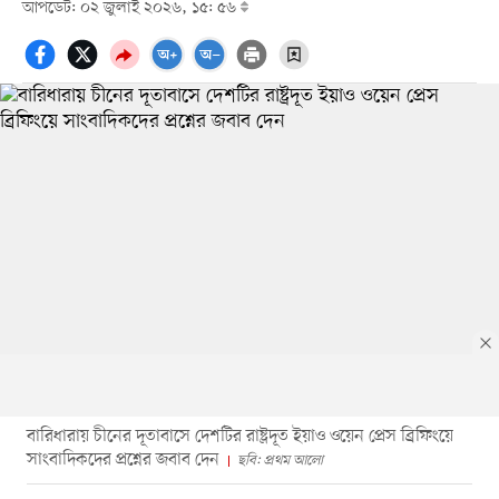
আপডেট: ০২ জুলাই ২০২৬, ১৫: ৫৬
বারিধারায় চীনের দূতাবাসে দেশটির রাষ্ট্রদূত ইয়াও ওয়েন প্রেস ব্রিফিংয়ে
সাংবাদিকদের প্রশ্নের জবাব দেন
ছবি: প্রথম আলো