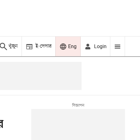
খুঁজুন
ই-পেপার
Login
Eng
র