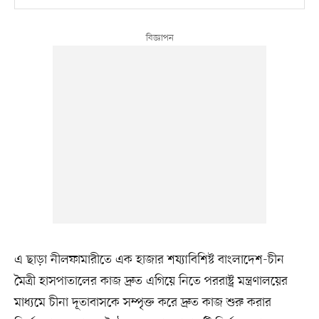
এ ছাড়া নীলফামারীতে এক হাজার শয্যাবিশিষ্ট বাংলাদেশ-চীন
মৈত্রী হাসপাতালের কাজ দ্রুত এগিয়ে নিতে পররাষ্ট্র মন্ত্রণালয়ের
মাধ্যমে চীনা দূতাবাসকে সম্পৃক্ত করে দ্রুত কাজ শুরু করার