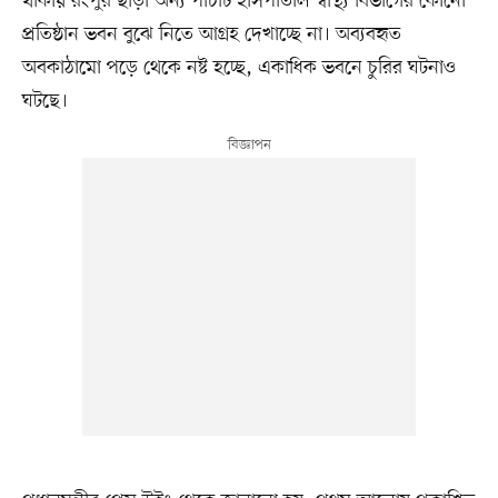
থাকায় রংপুর ছাড়া অন্য পাঁচটি হাসপাতাল স্বাস্থ্য বিভাগের কোনো
প্রতিষ্ঠান ভবন বুঝে নিতে আগ্রহ দেখাচ্ছে না। অব্যবহৃত
অবকাঠামো পড়ে থেকে নষ্ট হচ্ছে, একাধিক ভবনে চুরির ঘটনাও
ঘটছে।