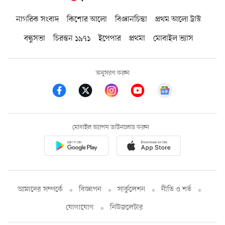
নাগরিক সংবাদ
কিশোর আলো
বিজ্ঞানচিন্তা
প্রথম আলো ট্রাস্ট
বন্ধুসভা
চিরন্তন ১৯৭১
ইপেপার
প্রথমা
মোবাইল ভ্যাস
অনুসরণ করুন
মোবাইল অ্যাপস ডাউনলোড করুন
আমাদের সম্পর্কে
বিজ্ঞাপন
সার্কুলেশন
নীতি ও শর্ত
যোগাযোগ
নিউজলেটার