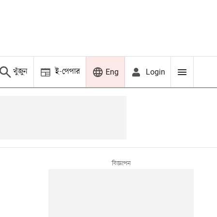
খুঁজুন
ই-পেপার
Login
Eng