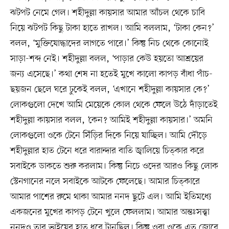
ঝটপট নেমে গেল। শহীদুল্লা কায়সার আমার আঁচল থেকে চাবি
নিয়ে ঝটপট কিছু টাকা হাতে রাখল। আমি বললাম, ‘টাকা কেন?’
বলল, ‘মুক্তিযোদ্ধাদের লাগতে পারে।’ কিন্তু নিচ থেকে কোনোই
সাড়া-শব্দ নেই। শহীদুল্লা বলল, ‘পাড়ার কেউ হয়তো আশ্রয়ের
জন্য এসেছে।’ কথা শেষ না হতেই মুখে কালো কাপড় বাঁধা পাঁচ-
ছয়জন ছেলে ঘরে ঢুকেই বলল, ‘এখানে শহীদুল্লা কায়সার কে?’
লোকগুলো দেখে আমি মেয়েকে কোল থেকে ফেলে উঠে দাঁড়াতেই
শহীদুল্লা কায়সার বলল, ‘কেন? আমিই শহীদুল্লা কায়সার।’ অমনি
লোকগুলো ওকে টেনে সিঁড়ির দিকে নিয়ে যাচ্ছিল। আমি দৌড়ে
শহীদুল্লার হাত টেনে ধরে বারান্দার বাতি জ্বালিয়ে চিত্কার করে
সবাইকে ডাকতে শুরু করলাম। কিন্তু নিচে ওদের আরও কিছু লোক
স্টেনগানের নলে সবাইকে আটকে ফেলেছে। আমার চিত্কারে
আমার পাশের রুমে থাকা আমার ননদ ছুটে এল। আমি ইতিমধ্যে
একজনের মুখের কাপড় টেনে খুলে ফেললাম। আমার অন্তঃসত্ত্বা
ননদও তার ভাইয়ের হাত ধরে টানছিল। কিন্তু ওরা ওকে এত জোরে