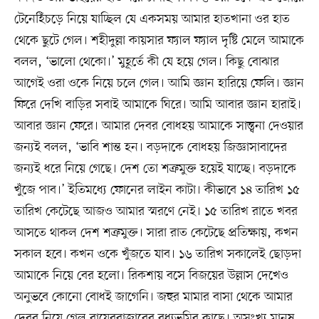
টেনেহিঁচড়ে নিয়ে যাচ্ছিল যে একসময় আমার হাতখানা ওর হাত
থেকে ছুটে গেল। শহীদুল্লা কায়সার ফ্যাল ফ্যাল দৃষ্টি মেলে আমাকে
বলল, ‘ভালো থেকো।’ মুহূর্তে কী যে হয়ে গেল। কিছু বোঝার
আগেই ওরা ওকে নিয়ে চলে গেল। আমি জ্ঞান হারিয়ে ফেলি। জ্ঞান
ফিরে দেখি বাড়ির সবাই আমাকে ঘিরে। আমি আবার জ্ঞান হারাই।
আবার জ্ঞান ফেরে। আমার দেবর বোধহয় আমাকে সান্ত্বনা দেওয়ার
জন্যই বলল, ‘ভাবি শান্ত হন। বড়দাকে বোধহয় জিজ্ঞাসাবাদের
জন্যই ধরে নিয়ে গেছে। দেশ তো শত্রুমুক্ত হয়েই যাচ্ছে। বড়দাকে
খুঁজে পাব।’ ইতিমধ্যে ফোনের লাইন কাটা। কীভাবে ১৪ তারিখ ১৫
তারিখ কেটেছে আজও আমার স্মরণে নেই। ১৫ তারিখ রাতে খবর
আসতে থাকল দেশ শত্রুমুক্ত। সারা রাত কেটেছে প্রতিক্ষায়, কখন
সকাল হবে। কখন ওকে খুঁজতে যাব। ১৬ তারিখ সকালেই ছোড়দা
আমাকে নিয়ে বের হলো। রিকশায় বসে বিজয়ের উল্লাস দেখেও
অনুভবে কোনো বোধই জাগেনি। জহুর মামার বাসা থেকে আমার
দেবর নিয়ে গেল রায়েরবাজারের বধ্যভূমির কাছে। অসংখ্য মানুষ