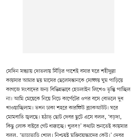
সেদিন সন্ধ্যায় দোতলায় সিঁড়ির পাশেই বসার ঘরে শহীদুল্লা
কায়সার আমার ছয় মাসের ছেলেসন্তানকে সোফায় ঘুম পাড়িয়ে
কাগজে সংবাদের জন্য বিভিন্নভাবে হেডলাইন লিখেও তৃপ্তি পাচ্ছিল
না। আমি মেয়েকে নিয়ে নিচে কার্পেটের ওপর বসে বোতলে দুধ
খাওয়াচ্ছিলাম। তখন ঢাকা শহরে কারফিউ ব্ল্যাকআউট। ঘরে
মোমবাতি জ্বলছে। হঠাত্ ছোট দেবর ছুটে এসে বলল, ‘বড়দা,
কিছু লোক বাইরে গেট ধাক্কাচ্ছে। খুলব?’ কথাটা শুনতেই কায়সার
বলল, ‘তাড়াতাড়ি খোল। নিশ্চয়ই মুক্তিযোদ্ধাদের কেউ।’ দেবর