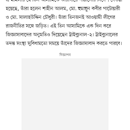
এ মামলার যে তিন আসামিকে কারাগারে পাঠানোর নির্দেশ দেওয়া
হয়েছে, তাঁরা হলেন শাহীন আলম, মো. হুমায়ুন কবীর পাটোয়ারী
ও মো. সালাহউদ্দিন চৌধুরী। তাঁরা তিনজনই আওয়ামী লীগের
রাজনীতির সঙ্গে জড়িত। এই তিন আসামিকে এক দিন করে
জিজ্ঞাসাবাদের অনুমতিও দিয়েছেন ট্রাইব্যুনাল–২। ট্রাইব্যুনালের
তদন্ত সংস্থা সুবিধামতো সময়ে তাঁদের জিজ্ঞাসাবাদ করতে পারবে।