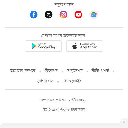
অনুসরণ করুন
মোবাইল অ্যাপস ডাউনলোড করুন
আমাদের সম্পর্কে
বিজ্ঞাপন
সার্কুলেশন
নীতি ও শর্ত
যোগাযোগ
নিউজলেটার
সম্পাদক ও প্রকাশক: মতিউর রহমান
স্বত্ব © ১৯৯৮-২০২৬ প্রথম আলো