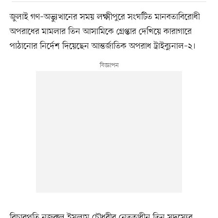
জুলাই গণ–অভ্যুত্থানের সময় লক্ষ্মীপুরে সংঘটিত মানবতাবিরোধী
অপরাধের মামলার তিন আসামিকে গ্রেপ্তার দেখিয়ে কারাগারে
পাঠানোর নির্দেশ দিয়েছেন আন্তর্জাতিক অপরাধ ট্রাইব্যুনাল–২।
বিচারপতি নজরুল ইসলাম চৌধুরীর নেতৃত্বাধীন তিন সদস্যের