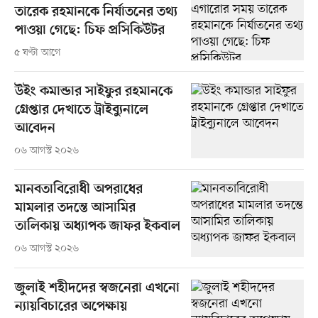
তারেক রহমানকে নির্যাতনের তথ্য
পাওয়া গেছে: চিফ প্রসিকিউটর
৫ ঘণ্টা আগে
উইং কমান্ডার সাইফুর রহমানকে
গ্রেপ্তার দেখাতে ট্রাইব্যুনালে
আবেদন
০৬ আগস্ট ২০২৬
মানবতাবিরোধী অপরাধের
মামলার তদন্তে আসামির
তালিকায় অধ্যাপক জাফর ইকবাল
০৬ আগস্ট ২০২৬
জুলাই শহীদদের স্বজনেরা এখনো
ন্যায়বিচারের অপেক্ষায়