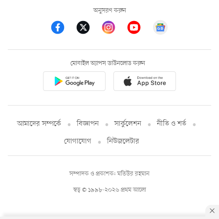
অনুসরণ করুন
মোবাইল অ্যাপস ডাউনলোড করুন
আমাদের সম্পর্কে
বিজ্ঞাপন
সার্কুলেশন
নীতি ও শর্ত
যোগাযোগ
নিউজলেটার
সম্পাদক ও প্রকাশক: মতিউর রহমান
স্বত্ব © ১৯৯৮-২০২৬ প্রথম আলো