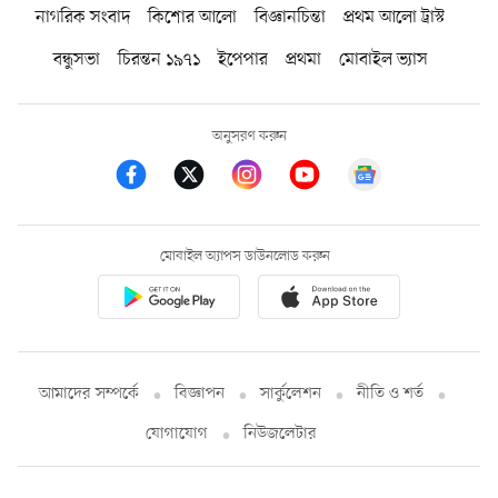
নাগরিক সংবাদ
কিশোর আলো
বিজ্ঞানচিন্তা
প্রথম আলো ট্রাস্ট
বন্ধুসভা
চিরন্তন ১৯৭১
ইপেপার
প্রথমা
মোবাইল ভ্যাস
অনুসরণ করুন
মোবাইল অ্যাপস ডাউনলোড করুন
আমাদের সম্পর্কে
বিজ্ঞাপন
সার্কুলেশন
নীতি ও শর্ত
যোগাযোগ
নিউজলেটার