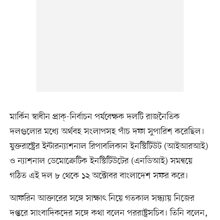
মার্কিন স্বাধীন প্রাক্-নির্বাচন পর্যবেক্ষক দলটি রাজনৈতিক
দলগুলোর মধ্যে অর্থবহ সংলাপসহ পাঁচ দফা সুপারিশ করেছিল।
যুক্তরাষ্ট্রের ইন্টারন্যাশনাল রিপাবলিকান ইনস্টিটিউট (আইআরআই)
ও ন্যাশনাল ডেমোক্রেটিক ইনস্টিটিউটের (এনডিআই) সমন্বয়ে
গঠিত এই দল ৮ থেকে ১২ অক্টোবর বাংলাদেশ সফর করে।
আফরিন আক্তারের সঙ্গে সাক্ষাৎ নিয়ে গতকাল সন্ধ্যায় নিজের
দপ্তরে সাংবাদিকদের সঙ্গে কথা বলেন পররাষ্ট্রসচিব। তিনি বলেন,