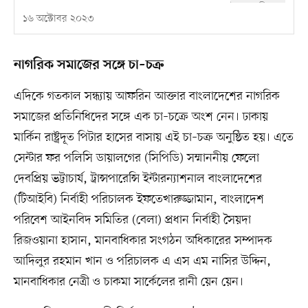
১৬ অক্টোবর ২০২৩
নাগরিক সমাজের সঙ্গে চা–চক্র
এদিকে গতকাল সন্ধ্যায় আফরিন আক্তার বাংলাদেশের নাগরিক
সমাজের প্রতিনিধিদের সঙ্গে এক চা–চক্রে অংশ নেন। ঢাকায়
মার্কিন রাষ্ট্রদূত পিটার হাসের বাসায় এই চা–চক্র অনুষ্ঠিত হয়। এতে
সেন্টার ফর পলিসি ডায়ালগের (সিপিডি) সম্মাননীয় ফেলো
দেবপ্রিয় ভট্টাচার্য, ট্রান্সপারেন্সি ইন্টারন্যাশনাল বাংলাদেশের
(টিআইবি) নির্বাহী পরিচালক ইফতেখারুজ্জামান, বাংলাদেশ
পরিবেশ আইনবিদ সমিতির (বেলা) প্রধান নির্বাহী সৈয়দা
রিজওয়ানা হাসান, মানবাধিকার সংগঠন অধিকারের সম্পাদক
আদিলুর রহমান খান ও পরিচালক এ এস এম নাসির উদ্দিন,
মানবাধিকার নেত্রী ও চাকমা সার্কেলের রানী য়েন য়েন।