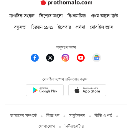
নাগরিক সংবাদ
কিশোর আলো
বিজ্ঞানচিন্তা
প্রথম আলো ট্রাস্ট
বন্ধুসভা
চিরন্তন ১৯৭১
ইপেপার
প্রথমা
মোবাইল ভ্যাস
অনুসরণ করুন
মোবাইল অ্যাপস ডাউনলোড করুন
আমাদের সম্পর্কে
বিজ্ঞাপন
সার্কুলেশন
নীতি ও শর্ত
যোগাযোগ
নিউজলেটার