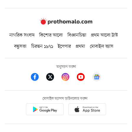
নাগরিক সংবাদ
কিশোর আলো
বিজ্ঞানচিন্তা
প্রথম আলো ট্রাস্ট
বন্ধুসভা
চিরন্তন ১৯৭১
ইপেপার
প্রথমা
মোবাইল ভ্যাস
অনুসরণ করুন
মোবাইল অ্যাপস ডাউনলোড করুন