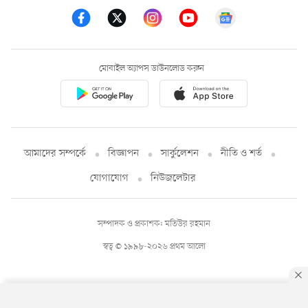
মোবাইল অ্যাপস ডাউনলোড করুন
আমাদের সম্পর্কে
বিজ্ঞাপন
সার্কুলেশন
নীতি ও শর্ত
যোগাযোগ
নিউজলেটার
সম্পাদক ও প্রকাশক: মতিউর রহমান
স্বত্ব © ১৯৯৮-২০২৬ প্রথম আলো