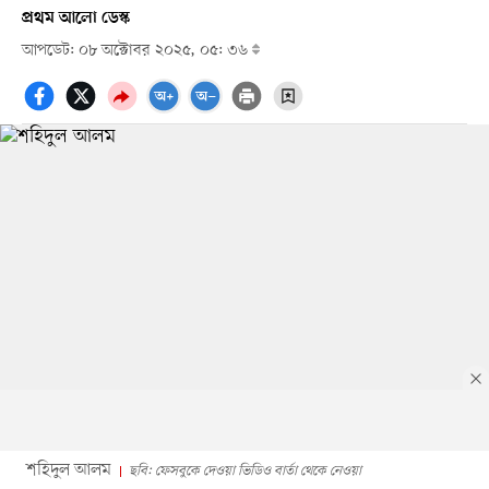
প্রথম আলো ডেস্ক
আপডেট: ০৮ অক্টোবর ২০২৫, ০৫: ৩৬
শহিদুল আলম
ছবি: ফেসবুকে দেওয়া ভিডিও বার্তা থেকে নেওয়া