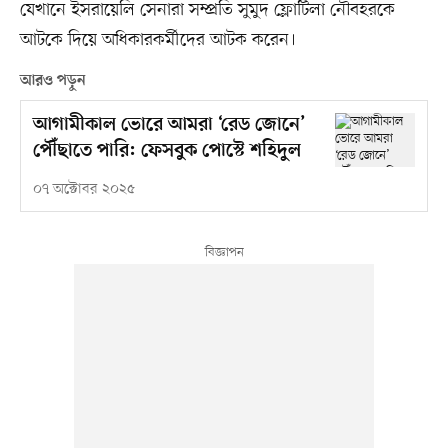
যেখানে ইসরায়েলি সেনারা সম্প্রতি সুমুদ ফ্লোটিলা নৌবহরকে
আটকে দিয়ে অধিকারকর্মীদের আটক করেন।
আরও পড়ুন
আগামীকাল ভোরে আমরা ‘রেড জোনে’
পৌঁছাতে পারি: ফেসবুক পোস্টে শহিদুল
০৭ অক্টোবর ২০২৫