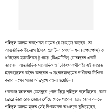
শহিদুল আলম কনশেনস নামের যে জাহাজে আছেন, তা
আন্তর্জাতিক উদ্যোগ ফ্রিডম ফ্লোটিলা কোয়ালিশন (এফএফসি) ও
থাউজেন্ড ম্যাডলিনস টু গাজা (টিএমটিজি) নৌবহরের একটি
জাহাজ। আন্তর্জাতিক সাংবাদিক ও চিকিৎসাকর্মীবাহী এই জাহাজ
ইসরায়েলের অবৈধ অবরোধ ও সংবাদমাধ্যমের স্বাধীনতা নিশ্চিত
করার লক্ষ্যে গাজা অভিমুখে রওনা হয়েছিল।
গতকাল মঙ্গলবার ফেসবুকে পোস্ট দিয়ে শহিদুল বলেছিলেন, আজ
ভোরে তাঁরা রেড জোনে পৌঁছে যেতে পারেন। রেড জোন বলতে
শহিদুল আলম মূলত সেই বিপজ্জনক অঞ্চলকে বুঝিয়েছেন,