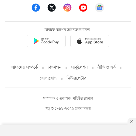
মোবাইল অ্যাপস ডাউনলোড করুন
আমাদের সম্পর্কে
বিজ্ঞাপন
সার্কুলেশন
নীতি ও শর্ত
যোগাযোগ
নিউজলেটার
সম্পাদক ও প্রকাশক: মতিউর রহমান
স্বত্ব © ১৯৯৮-২০২৬ প্রথম আলো