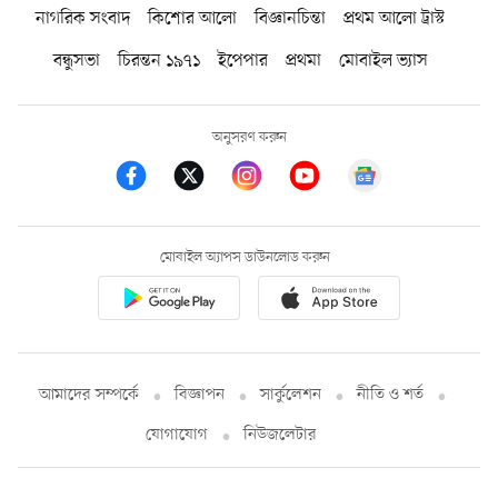
নাগরিক সংবাদ
কিশোর আলো
বিজ্ঞানচিন্তা
প্রথম আলো ট্রাস্ট
বন্ধুসভা
চিরন্তন ১৯৭১
ইপেপার
প্রথমা
মোবাইল ভ্যাস
অনুসরণ করুন
মোবাইল অ্যাপস ডাউনলোড করুন
আমাদের সম্পর্কে
বিজ্ঞাপন
সার্কুলেশন
নীতি ও শর্ত
যোগাযোগ
নিউজলেটার