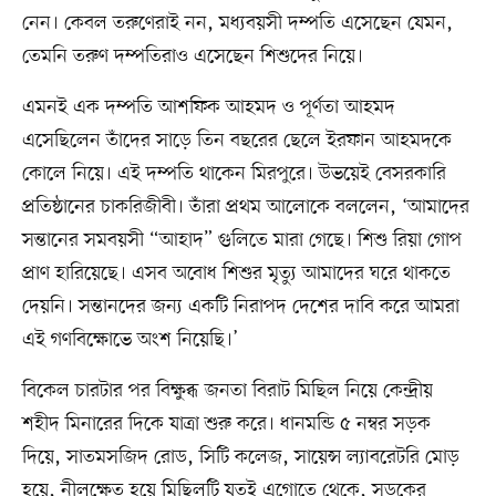
নেন। কেবল তরুণেরাই নন, মধ্যবয়সী দম্পতি এসেছেন যেমন,
তেমনি তরুণ দম্পতিরাও এসেছেন শিশুদের নিয়ে।
এমনই এক দম্পতি আশফিক আহমদ ও পূর্ণতা আহমদ
এসেছিলেন তাঁদের সাড়ে তিন বছরের ছেলে ইরফান আহমদকে
কোলে নিয়ে। এই দম্পতি থাকেন মিরপুরে। উভয়েই বেসরকারি
প্রতিষ্ঠানের চাকরিজীবী। তাঁরা প্রথম আলোকে বললেন, ‘আমাদের
সন্তানের সমবয়সী “আহাদ” গুলিতে মারা গেছে। শিশু রিয়া গোপ
প্রাণ হারিয়েছে। এসব অবোধ শিশুর মৃত্যু আমাদের ঘরে থাকতে
দেয়নি। সন্তানদের জন্য একটি নিরাপদ দেশের দাবি করে আমরা
এই গণবিক্ষোভে অংশ নিয়েছি।’
বিকেল চারটার পর বিক্ষুব্ধ জনতা বিরাট মিছিল নিয়ে কেন্দ্রীয়
শহীদ মিনারের দিকে যাত্রা শুরু করে। ধানমন্ডি ৫ নম্বর সড়ক
দিয়ে, সাতমসজিদ রোড, সিটি কলেজ, সায়েন্স ল্যাবরেটরি মোড়
হয়ে, নীলক্ষেত হয়ে মিছিলটি যতই এগোতে থেকে, সড়কের