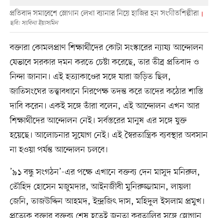
প্রতিবাদ সমাবেশে স্লোগান লেখা ব্যানার নিয়ে হাজির হন সংগীতশিল্পীরা
ছবি: সাবিনা ইয়াসমিন
বক্তারা কোমলপ্রাণ শিক্ষার্থীদের কোটা সংস্কারের ন্যায্য আন্দোলন
যেভাবে সরকার দমন করতে চেষ্টা করেছে, তার তীব্র প্রতিবাদ ও
নিন্দা জানান। এই হত্যাকাণ্ডের সঙ্গে যারা জড়িত ছিল,
জাতিসংঘের তত্ত্বাবধানে নিরপেক্ষ তদন্ত করে তাদের কঠোর শাস্তি
দাবি করেন। একই সঙ্গে তাঁরা বলেন, এই আন্দোলন এখন আর
শিক্ষার্থীদের আন্দোলন নেই। সর্বস্তরের মানুষ এর সঙ্গে যুক্ত
হয়েছে। আলোচনার সুযোগ নেই। এই স্বৈরতান্ত্রিক ব্যবস্থার অবসান
না হওয়া পর্যন্ত আন্দোলন চলবে।
’৯১ বন্ধু সংগঠন’-এর পক্ষে এখানে বক্তব্য দেন মাসুদ মনিরুল,
তৌহিদ হোসেন মজুমদার, আইনজীবী মুনিরুজ্জামান, লায়লা
জেনি, তাজউদ্দিন আহমদ, ইন্দ্রজিৎ দাস, মহিদুল ইসলাম প্রমুখ।
প্রত্যেক বক্তার বক্তব্য শেষ হতেই জনতা করতালির সঙ্গে স্লোগান