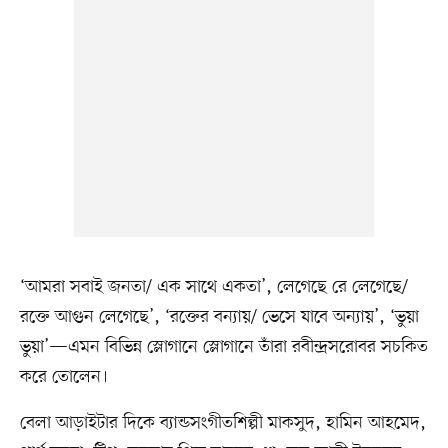
‘আমরা সবাই জনতা/ এক সাথে একতা’, লেগেছে রে লেগেছে/
রক্তে আগুন লেগেছে’, ‘রক্তের বন্যায়/ ভেসে যাবে অন্যায়’, ‘ভুয়া
ভুয়া’—এমন বিভিন্ন স্লোগানে স্লোগানে তাঁরা রবীন্দ্রসরোবর সচকিত
করে তোলেন।
বেলা আড়াইটার দিকে ব্যান্ডসংগীতশিল্পী মাকসুদ, হামিন আহমেদ,