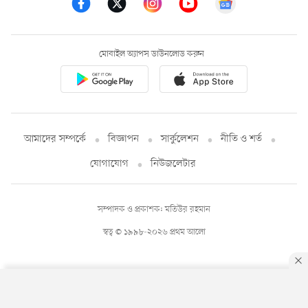
মোবাইল অ্যাপস ডাউনলোড করুন
আমাদের সম্পর্কে
বিজ্ঞাপন
সার্কুলেশন
নীতি ও শর্ত
যোগাযোগ
নিউজলেটার
সম্পাদক ও প্রকাশক: মতিউর রহমান
স্বত্ব © ১৯৯৮-২০২৬ প্রথম আলো
By using this site, you agree to our
Privacy Policy
.
OK