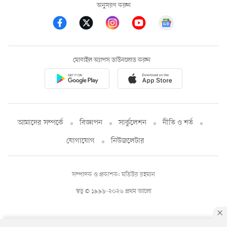
অনুসরণ করুন
মোবাইল অ্যাপস ডাউনলোড করুন
আমাদের সম্পর্কে
বিজ্ঞাপন
সার্কুলেশন
নীতি ও শর্ত
যোগাযোগ
নিউজলেটার
সম্পাদক ও প্রকাশক: মতিউর রহমান
স্বত্ব © ১৯৯৮-২০২৬ প্রথম আলো