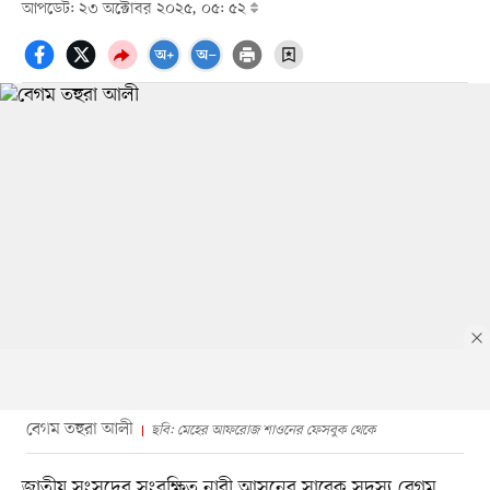
আপডেট: ২৩ অক্টোবর ২০২৫, ০৫: ৫২
বেগম তহুরা আলী
ছবি: মেহের আফরোজ শাওনের ফেসবুক থেকে
জাতীয় সংসদের সংরক্ষিত নারী আসনের সাবেক সদস্য বেগম