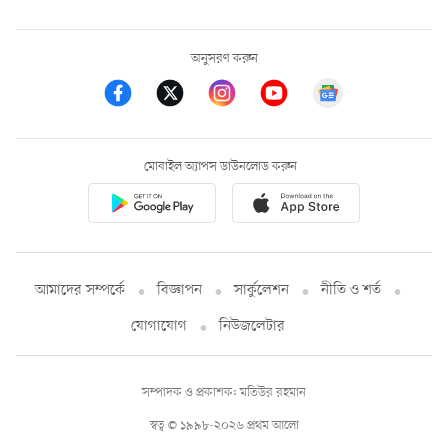
অনুসরণ করুন
মোবাইল অ্যাপস ডাউনলোড করুন
আমাদের সম্পর্কে
বিজ্ঞাপন
সার্কুলেশন
নীতি ও শর্ত
যোগাযোগ
নিউজলেটার
সম্পাদক ও প্রকাশক: মতিউর রহমান
স্বত্ব © ১৯৯৮-২০২৬ প্রথম আলো