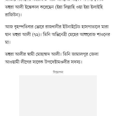
তহুরা আলী ইন্তেকাল করেছেন (ইন্না লিল্লাহি ওয়া ইন্না ইলাইহি
রাজিউন)।
আজ বৃহস্পতিবার ভোরে রাজধানীর ইউনাইটেড হাসপাতালে মারা
যান তহুরা আলী (৭২)। তিনি অভিনেত্রী মেহের আফরোজ শাওনের
মা।
তহুরা আলীর স্বামী মোহাম্মদ আলী। তিনি জামালপুর জেলা
আওয়ামী লীগের সাবেক উপদেষ্টামণ্ডলীর সদস্য।