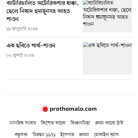
ব্যাটারিচালিত অটোরিকশার ধাক্কা,
ছেলে নিষাদ হুমায়ূনসহ আহত
শাওন
১৮ জানুয়ারি ২০২৫
এক ছবিতে পার্থ–শাওন
০৬ জুলাই ২০২৪
নাগরিক সংবাদ
কিশোর আলো
বিজ্ঞানচিন্তা
প্রথম আলো ট্রাস্ট
বন্ধুসভা
চিরন্তন ১৯৭১
ইপেপার
প্রথমা
মোবাইল ভ্যাস