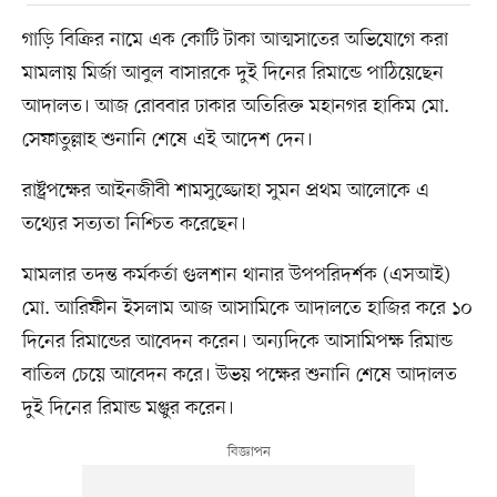
গাড়ি বিক্রির নামে এক কোটি টাকা আত্মসাতের অভিযোগে করা
মামলায় মির্জা আবুল বাসারকে দুই দিনের রিমান্ডে পাঠিয়েছেন
আদালত। আজ রোববার ঢাকার অতিরিক্ত মহানগর হাকিম মো.
সেফাতুল্লাহ শুনানি শেষে এই আদেশ দেন।
রাষ্ট্রপক্ষের আইনজীবী শামসুজ্জোহা সুমন প্রথম আলোকে এ
তথ্যের সত্যতা নিশ্চিত করেছেন।
মামলার তদন্ত কর্মকর্তা গুলশান থানার উপপরিদর্শক (এসআই)
মো. আরিফীন ইসলাম আজ আসামিকে আদালতে হাজির করে ১০
দিনের রিমান্ডের আবেদন করেন। অন্যদিকে আসামিপক্ষ রিমান্ড
বাতিল চেয়ে আবেদন করে। উভয় পক্ষের শুনানি শেষে আদালত
দুই দিনের রিমান্ড মঞ্জুর করেন।