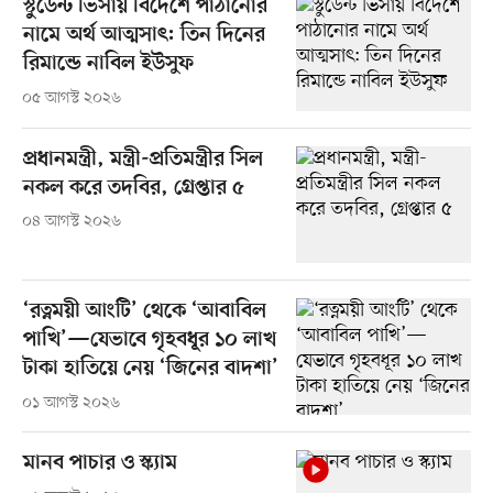
স্টুডেন্ট ভিসায় বিদেশে পাঠানোর
নামে অর্থ আত্মসাৎ: তিন দিনের
রিমান্ডে নাবিল ইউসুফ
০৫ আগস্ট ২০২৬
প্রধানমন্ত্রী, মন্ত্রী-প্রতিমন্ত্রীর সিল
নকল করে তদবির, গ্রেপ্তার ৫
০৪ আগস্ট ২০২৬
‘রত্নময়ী আংটি’ থেকে ‘আবাবিল
পাখি’—যেভাবে গৃহবধূর ১০ লাখ
টাকা হাতিয়ে নেয় ‘জিনের বাদশা’
০১ আগস্ট ২০২৬
মানব পাচার ও স্ক্যাম