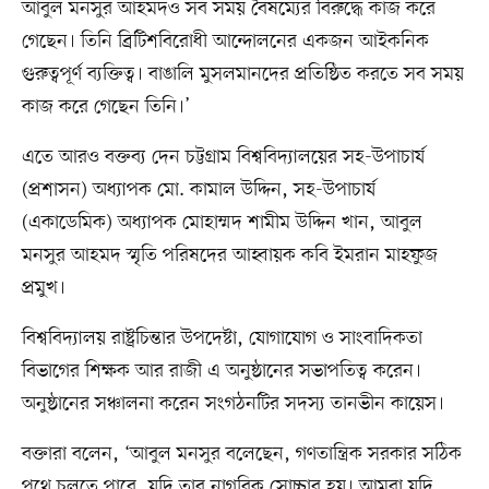
আবুল মনসুর আহমদও সব সময় বৈষম্যের বিরুদ্ধে কাজ করে
গেছেন। তিনি ব্রিটিশবিরোধী আন্দোলনের একজন আইকনিক
গুরুত্বপূর্ণ ব্যক্তিত্ব। বাঙালি মুসলমানদের প্রতিষ্ঠিত করতে সব সময়
কাজ করে গেছেন তিনি।’
এতে আরও বক্তব্য দেন চট্টগ্রাম বিশ্ববিদ্যালয়ের সহ-উপাচার্য
(প্রশাসন) অধ্যাপক মো. কামাল উদ্দিন, সহ-উপাচার্য
(একাডেমিক) অধ্যাপক মোহাম্মদ শামীম উদ্দিন খান, আবুল
মনসুর আহমদ স্মৃতি পরিষদের আহ্বায়ক কবি ইমরান মাহফুজ
প্রমুখ।
বিশ্ববিদ্যালয় রাষ্ট্রচিন্তার উপদেষ্টা, যোগাযোগ ও সাংবাদিকতা
বিভাগের শিক্ষক আর রাজী এ অনুষ্ঠানের সভাপতিত্ব করেন।
অনুষ্ঠানের সঞ্চালনা করেন সংগঠনটির সদস্য তানভীন কায়েস।
বক্তারা বলেন, ‘আবুল মনসুর বলেছেন, গণতান্ত্রিক সরকার সঠিক
পথে চলতে পারে, যদি তার নাগরিক সোচ্চার হয়। আমরা যদি