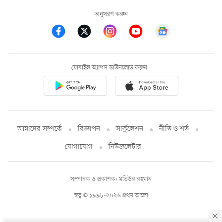
অনুসরণ করুন
মোবাইল অ্যাপস ডাউনলোড করুন
আমাদের সম্পর্কে
বিজ্ঞাপন
সার্কুলেশন
নীতি ও শর্ত
যোগাযোগ
নিউজলেটার
সম্পাদক ও প্রকাশক: মতিউর রহমান
স্বত্ব © ১৯৯৮-২০২৬ প্রথম আলো