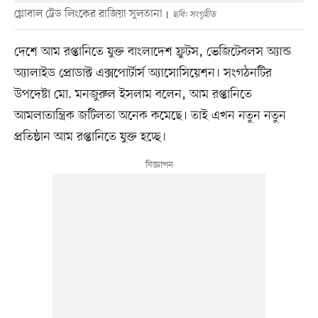
গ্লোবাল ট্রেড লিংকের রাজিয়া সুলতানা
ছবি: সংগৃহীত
দেশে আম রপ্তানিতে যুক্ত বাংলাদেশ ফ্রুটস, ভেজিটেবলস অ্যান্ড
অ্যালাইড প্রোডাক্ট এক্সপোর্টার্স অ্যাসোসিয়েশন। সংগঠনটির
উপদেষ্টা মো. মনজুরুল ইসলাম বলেন, আম রপ্তানিতে
আমলাতান্ত্রিক জটিলতা অনেক কমেছে। তাই এখন নতুন নতুন
প্রতিষ্ঠান আম রপ্তানিতে যুক্ত হচ্ছে।