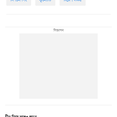
সি চিন পিং
কূটনীতি
বিদেশ সফর