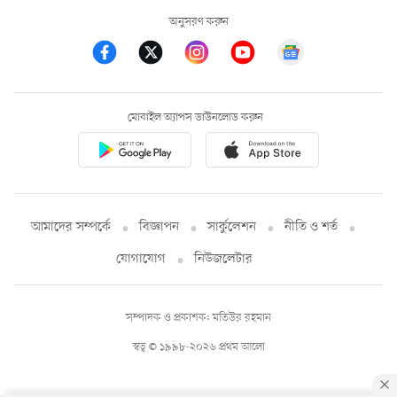
অনুসরণ করুন
মোবাইল অ্যাপস ডাউনলোড করুন
আমাদের সম্পর্কে
বিজ্ঞাপন
সার্কুলেশন
নীতি ও শর্ত
যোগাযোগ
নিউজলেটার
সম্পাদক ও প্রকাশক: মতিউর রহমান
স্বত্ব © ১৯৯৮-২০২৬ প্রথম আলো