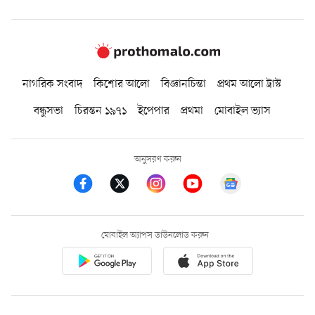
নাগরিক সংবাদ
কিশোর আলো
বিজ্ঞানচিন্তা
প্রথম আলো ট্রাস্ট
বন্ধুসভা
চিরন্তন ১৯৭১
ইপেপার
প্রথমা
মোবাইল ভ্যাস
অনুসরণ করুন
মোবাইল অ্যাপস ডাউনলোড করুন