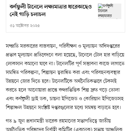
কর্ণফুলী টানেলে লক্ষ্যমাত্রার ধারেকাছেও
নেই গাড়ি চলাচল
৩১ অক্টোবর ২০২৫
সম্প্রতি সরকারের বাস্তবায়ন, পরিবীক্ষণ ও মূল্যায়ন অধিদপ্তরের
প্রভাব মূল্যায়ন প্রতিবেদনে বলা হয়েছে, টানেলে টোল হার বাড়িয়ে
লোকসান কমানো যাবে না। টানেলটির পূর্ণ সম্ভাবনা কাজে লাগাতে
সমন্বিত পরিকল্পনা, শিল্পায়ন ত্বরান্বিত করা এবং পরিবহনব্যবস্থার
উন্নয়নে জোর দিতে হবে। টানেলটিকে অর্থনৈতিকভাবে টেকসই
করতে হলে আনোয়ারা প্রান্তে বন্দরভিত্তিক শিল্প দ্রুত গড়ে তোলা
এবং কর্ণফুলী ড্রাই ডক, চায়না ইপিজেড ও কোরিয়ান ইপিজেডসহ
শিল্পাঞ্চল উন্নয়নে সংশ্লিষ্ট দপ্তরগুলোর মধ্যে সমন্বয় বাড়াতে হবে।
গত ৯ জুন প্রধানমন্ত্রী তারেক রহমানের সভাপতিত্বে জাতীয়
অর্থনৈতিক পরিষদের নির্বাহী কমিটির (একনেক) সভায় আঞ্চলিক