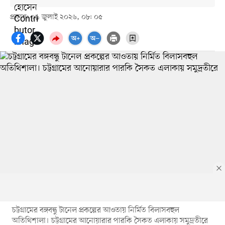
প্রকাশ: ০৯ জুলাই ২০২৬, ০৮: ০৫
চট্টগ্রামের বঙ্গবন্ধু টানেল প্রকল্পের আওতায় নির্মিত বিলাসবহুল
অতিথিশালা। চট্টগ্রামের আনোয়ারার পারকি সৈকত এলাকায় সমুদ্রতীরে