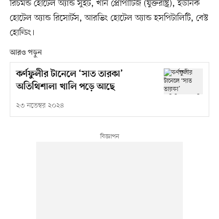
রিচমন্ড হোটেল অ্যান্ড সুইট, খান প্রোপার্টিজ (যুক্তরাষ্ট্র), ইউনিক
হোটেল অ্যান্ড রিসোর্টস, আরভিং হোটেল অ্যান্ড হসপিটালিটি, বেস্ট
হোল্ডিং।
আরও পড়ুন
কর্ণফুলীর টানেলে ‘সাত তারকা’
অতিথিশালা খালি পড়ে আছে
২৩ নভেম্বর ২০২৪