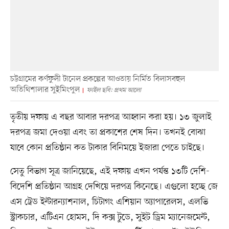
চট্টগ্রামের কর্ণফুলী টানেল প্রকল্পের আওতায় নির্মিত বিলাসবহুল
অতিথিশালার সুইমিংপুল
ফাইল ছবি: প্রথম আলো
তৃতীয় দফায় এ বছর আবার দরপত্র আহ্বান করা হয়। ১৩ জুলাই
দরপত্র জমা দেওয়া এবং তা প্রকাশের শেষ দিন। তখনই বোঝা
যাবে কোন প্রতিষ্ঠান কত টাকার বিনিময়ে ইজারা পেতে চাইছে।
সেতু বিভাগ সূত্র জানিয়েছে, এই দফায় এখন পর্যন্ত ১৩টি দেশি-
বিদেশি প্রতিষ্ঠান আগ্রহ দেখিয়ে দরপত্র কিনেছে। এগুলো হচ্ছে জে
এস ট্রেড ইন্টারন্যাশনাল, চিটাগং এশিয়ান অ্যাপারেলস, এলভি
স্ট্রাকচার, এটিএন হোমস, দি কক্স টুডে, সুইট ড্রিম ম্যানেজমেন্ট,