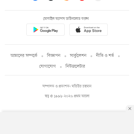
মোবাইল অ্যাপস ডাউনলোড করুন
আমাদের সম্পর্কে
বিজ্ঞাপন
সার্কুলেশন
নীতি ও শর্ত
যোগাযোগ
নিউজলেটার
সম্পাদক ও প্রকাশক: মতিউর রহমান
স্বত্ব © ১৯৯৮-২০২৬ প্রথম আলো
By using this site, you agree to our
Privacy Policy
.
OK