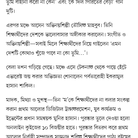
তুমি বাহানা করো না কেন’ এবং ‘কে দিল পিরিতের বেড়া’ গান
দুটি।
এরপর মঞ্চে আসেন অভিনয়শিল্পী তৌসিফ মাহবুব। তিনি
শিক্ষার্থীদের দেশকে ভালোবাসার অঙ্গীকার করালেন। সংগীত ও
অভিনয়শিল্পী—সবাই মিলে শিক্ষার্থীদের নিয়ে গাইলেন ‘এমন
দেশটি কোথাও খুঁজে পাবে না কো তুমি…’।
বেলা তখন গড়িয়ে গেছে। মঞ্চে এসে টেকনাফ থেকে পায়ে হেঁটে
এভারেস্ট জয় করার অভিজ্ঞতা শোনালেন পর্বতারোহী ইকরামুল
হাসান শাকিল।
মাদক, মিথ্যা ও মুখস্থ—তিন ‘ম’কে শিক্ষার্থীদের না বলার সংকল্প
করান প্রথম আলোর ডিজিটাল ট্রান্সফরমেশন, যুব কার্যক্রম ও
ইভেন্টের প্রধান সমন্বয়ক মুনির হাসান। পুরস্কার তুলে দেওয়া হলো
অনলাইন কুইজের ১০ বিজয়ীর হাতে। পুরস্কার বিতরণ করে প্রথম
আলোর নির্বাহী সম্পাদক সাজ্জাদ শরিফ শিক্ষার্থীদের পাঠ্য বইয়ের