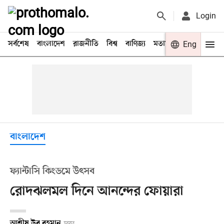
Login
সর্বশেষ
বাংলাদেশ
রাজনীতি
বিশ্ব
বাণিজ্য
মতামত
খেলা
Eng
বিনো
বাংলাদেশ
ফ্যান্টাসি কিংডমে উৎসব
রোদঝলমল দিনে আনন্দের ফোয়ারা
আশীষ উর রহমান
ঢাকা