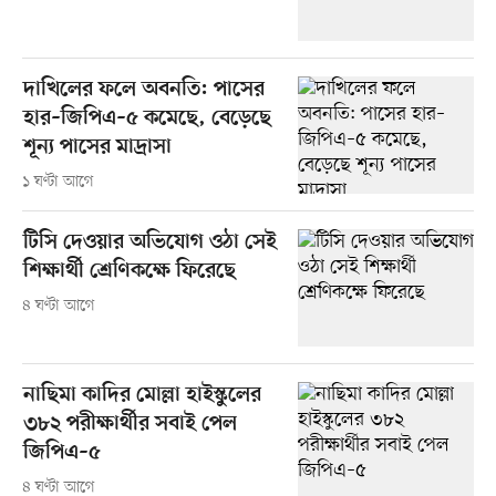
দাখিলের ফলে অবনতি: পাসের
হার–জিপিএ–৫ কমেছে, বেড়েছে
শূন্য পাসের মাদ্রাসা
১ ঘণ্টা আগে
টিসি দেওয়ার অভিযোগ ওঠা সেই
শিক্ষার্থী শ্রেণিকক্ষে ফিরেছে
৪ ঘণ্টা আগে
নাছিমা কাদির মোল্লা হাইস্কুলের
৩৮২ পরীক্ষার্থীর সবাই পেল
জিপিএ–৫
৪ ঘণ্টা আগে