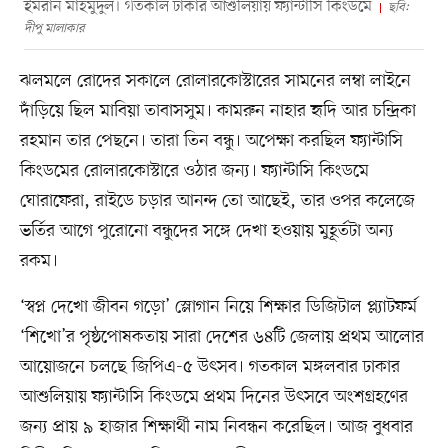
ইমরান মাহমুদুল। গতকাল ঢাকার আশুলিয়ায় ফ্যান্টাসি কিংডমে
ছবি:
দীপু মালাকার
ঝলমলে রোদের সকালে রোলারকোস্টারের সামনের লম্বা লাইনে
দাঁড়িয়ে ছিল মাবিয়া তাবাসসুম। কামরুন নাহার হৃদি আর চন্দ্রিকা
রহমান তার পেছনে। তারা তিন বন্ধু। অপেক্ষা করছিল ফ্যান্টাসি
কিংডমের রোলারকোস্টারে ওঠার জন্য। ফ্যান্টাসি কিংডমে
ঘোরাফেরা, রাইডে চড়ার আনন্দ তো আছেই, তার ওপর কলেজে
ভর্তির আগে পুরোনো বন্ধুদের সঙ্গে দেখা হওয়ায় মুহূর্তটা অন্য
রকম।
‘স্বপ্ন দেখো জীবন গড়ো’ স্লোগান নিয়ে শিক্ষার ডিজিটাল প্ল্যাটফর্ম
‘শিখো’র পৃষ্ঠপোষকতায় সারা দেশের ৬৪টি জেলায় প্রথম আলোর
আয়োজনে চলছে জিপিএ-৫ উৎসব। গতকাল মঙ্গলবার ঢাকার
আশুলিয়ায় ফ্যান্টাসি কিংডমে প্রথম দিনের উৎসবে অংশগ্রহণের
জন্য প্রায় ৯ হাজার শিক্ষার্থী নাম নিবন্ধন করেছিল। আজ বুধবার