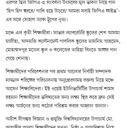
এরপর ছিল জিপিএ-৫ সংবর্ধনা উৎসবের মূল ভাবনা নিয়ে গান
‘হিপ হিপ হুররে/ পাখি হয়ে উড়রে/ আমরা সবাই জিপিএ ফাইভ’–
এর সঙ্গে সোহাগ ড্যান্স ট্রুপের নৃত্য।
মঞ্চে এল কৃতী শিক্ষার্থীরা। সাভার ল্যাবরেটরি স্কুলের শেখ আসমা
মালীহা, আদমজি ক্যান্টনমেন্ট পাবলিক স্কুলের তাসনিম আহমেদ,
মোহাম্মদপুর মডেল স্কুল ও কলেজের তাহিয়া বিনতে জাফর গান
গেয়ে শোনায়।
শিক্ষার্থীদের পরিবেশনার পর প্রথম আলোর নির্বাহী সম্পাদক
সাজ্জাদ শরিফের পরিচালনায় অনুপ্রেরণাময় বক্তব্য নিয়ে মঞ্চে
আসেন শিক্ষাবিদেরা। ইস্ট ওয়েস্ট ইউনিভার্সিটির উপাচার্য শামস
রহমান শিক্ষার্থীদের ভবিষ্যতের জন্য লক্ষ্য স্থির করে দ্রুত সেই
লক্ষ্য অর্জনের জন্য কঠোর পরিশ্রম করার আহ্বান জানান।
অতীশ দীপঙ্কর বিজ্ঞান ও প্রযুক্তি বিশ্ববিদ্যালয়ের উপাচার্য মো.
জাহাঙ্গীর আলম শিক্ষার্থীদের সততা, নিষ্ঠা ও আত্মবিশ্বাস নিয়ে