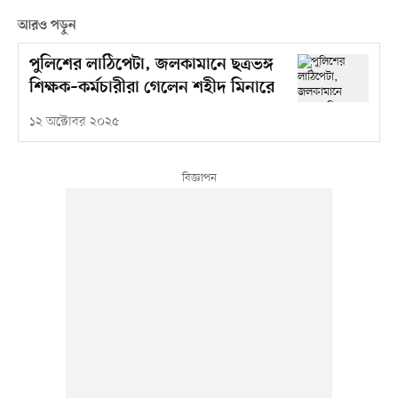
আরও পড়ুন
পুলিশের লাঠিপেটা, জলকামানে ছত্রভঙ্গ
শিক্ষক–কর্মচারীরা গেলেন শহীদ মিনারে
১২ অক্টোবর ২০২৫