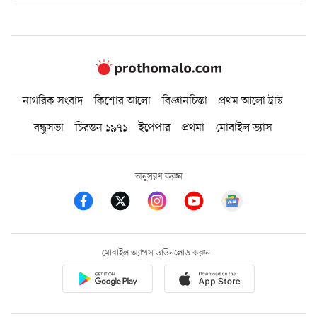
নাগরিক সংবাদ
কিশোর আলো
বিজ্ঞানচিন্তা
প্রথম আলো ট্রাস্ট
বন্ধুসভা
চিরন্তন ১৯৭১
ইপেপার
প্রথমা
মোবাইল ভ্যাস
অনুসরণ করুন
মোবাইল অ্যাপস ডাউনলোড করুন