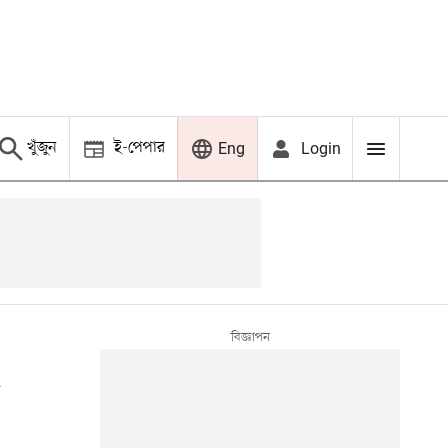
খুঁজুন
ই-পেপার
Login
Eng