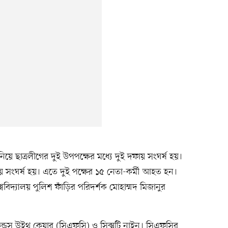
ে ছাত্রলীগের দুই উপপক্ষের মধ্যে দুই দফায় সংঘর্ষ হয়।
ায় সংঘর্ষ হয়। এতে দুই পক্ষের ১৫ নেতা-কর্মী আহত হন।
ববিদ্যালয় পুলিশ ফাঁড়ির পরিদর্শক মোহাম্মদ মিজানুর
রেন্ডস উইথ কেয়ার (সিএফসি) ও সিক্সটি নাইন। সিএফসির