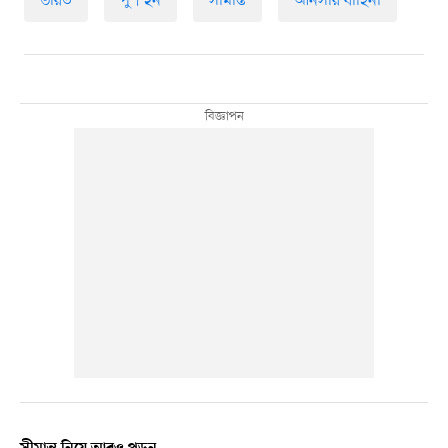
ভারত
পুশ ইন
সীমান্ত
আনসার বাহিনী