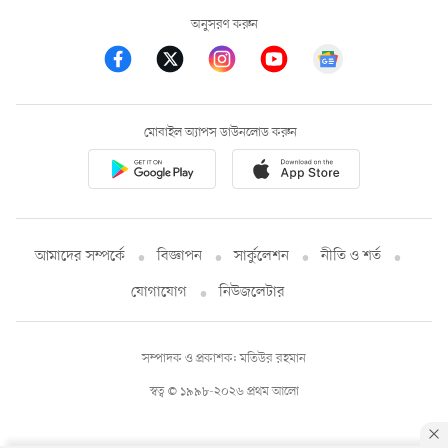
অনুসরণ করুন
মোবাইল অ্যাপস ডাউনলোড করুন
আমাদের সম্পর্কে
বিজ্ঞাপন
সার্কুলেশন
নীতি ও শর্ত
যোগাযোগ
নিউজলেটার
সম্পাদক ও প্রকাশক: মতিউর রহমান
স্বত্ব © ১৯৯৮-২০২৬ প্রথম আলো