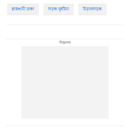
রাজধানী ঢাকা
সড়ক দুর্ঘটনা
উড়ালসড়ক