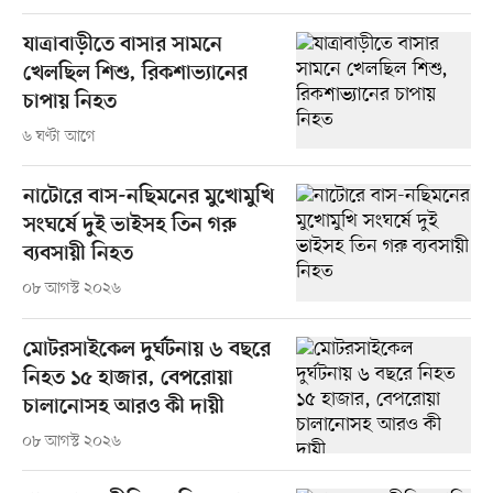
যাত্রাবাড়ীতে বাসার সামনে
খেলছিল শিশু, রিকশাভ্যানের
চাপায় নিহত
৬ ঘণ্টা আগে
নাটোরে বাস-নছিমনের মুখোমুখি
সংঘর্ষে দুই ভাইসহ তিন গরু
ব্যবসায়ী নিহত
০৮ আগস্ট ২০২৬
মোটরসাইকেল দুর্ঘটনায় ৬ বছরে
নিহত ১৫ হাজার, বেপরোয়া
চালানোসহ আরও কী দায়ী
০৮ আগস্ট ২০২৬