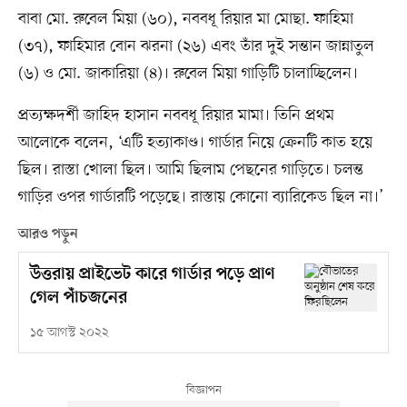
বাবা মো. রুবেল মিয়া (৬০), নববধূ রিয়ার মা মোছা. ফাহিমা
(৩৭), ফাহিমার বোন ঝরনা (২৬) এবং তাঁর দুই সন্তান জান্নাতুল
(৬) ও মো. জাকারিয়া (৪)। রুবেল মিয়া গাড়িটি চালাচ্ছিলেন।
প্রত্যক্ষদর্শী জাহিদ হাসান নববধূ রিয়ার মামা। তিনি প্রথম
আলোকে বলেন, ‘এটি হত্যাকাণ্ড। গার্ডার নিয়ে ক্রেনটি কাত হয়ে
ছিল। রাস্তা খোলা ছিল। আমি ছিলাম পেছনের গাড়িতে। চলন্ত
গাড়ির ওপর গার্ডারটি পড়েছে। রাস্তায় কোনো ব্যারিকেড ছিল না।’
আরও পড়ুন
উত্তরায় প্রাইভেট কারে গার্ডার পড়ে প্রাণ
গেল পাঁচজনের
১৫ আগস্ট ২০২২