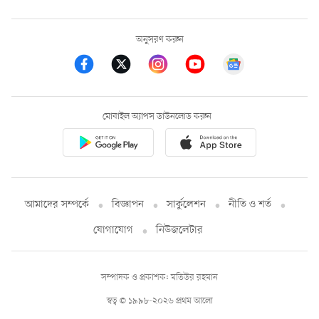
অনুসরণ করুন
মোবাইল অ্যাপস ডাউনলোড করুন
আমাদের সম্পর্কে
বিজ্ঞাপন
সার্কুলেশন
নীতি ও শর্ত
যোগাযোগ
নিউজলেটার
সম্পাদক ও প্রকাশক: মতিউর রহমান
স্বত্ব © ১৯৯৮-২০২৬ প্রথম আলো