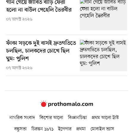
গান গেয়ে জীবিত বাড়ি ফেরা
হলো না বাউল পেহেলি ভৈরবীর
০৭ আগস্ট ২০২৬
ফাঁকা সড়কে দুই বাসই দ্রুতগতিতে
চলছিল, চালকদের চোখে ছিল
ঘুম: পুলিশ
০৭ আগস্ট ২০২৬
নাগরিক সংবাদ
কিশোর আলো
বিজ্ঞানচিন্তা
প্রথম আলো ট্রাস্ট
বন্ধুসভা
চিরন্তন ১৯৭১
ইপেপার
প্রথমা
মোবাইল ভ্যাস