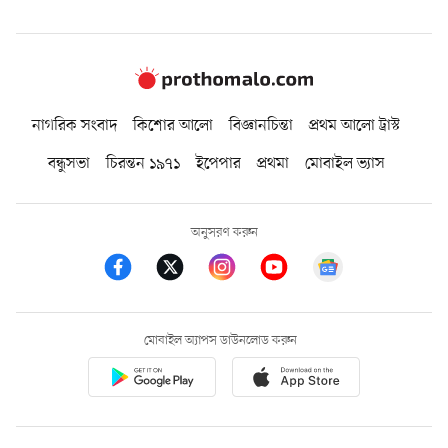
নাগরিক সংবাদ
কিশোর আলো
বিজ্ঞানচিন্তা
প্রথম আলো ট্রাস্ট
বন্ধুসভা
চিরন্তন ১৯৭১
ইপেপার
প্রথমা
মোবাইল ভ্যাস
অনুসরণ করুন
মোবাইল অ্যাপস ডাউনলোড করুন