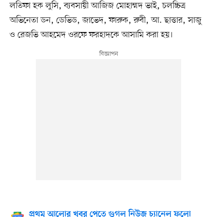
লতিফা হক লুসি, ব্যবসায়ী আজিজ মোহাম্মদ ভাই, চলচ্চিত্র
অভিনেতা ডন, ডেভিড, জাভেদ, ফারুক, রুবী, আ. ছাত্তার, সাজু
ও রেজভি আহমেদ ওরফে ফরহাদকে আসামি করা হয়।
প্রথম আলোর খবর পেতে গুগল নিউজ চ্যানেল ফলো