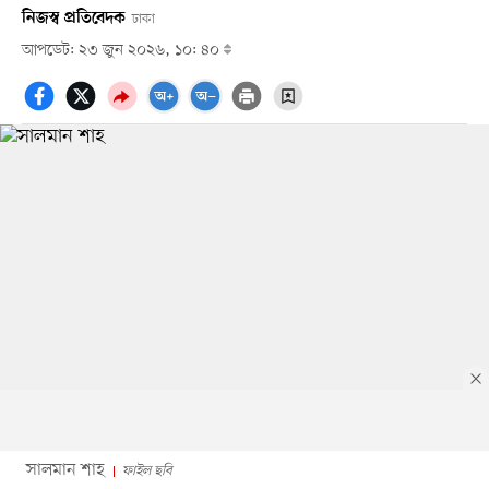
নিজস্ব প্রতিবেদক
ঢাকা
আপডেট: ২৩ জুন ২০২৬, ১০: ৪০
সালমান শাহ
ফাইল ছবি