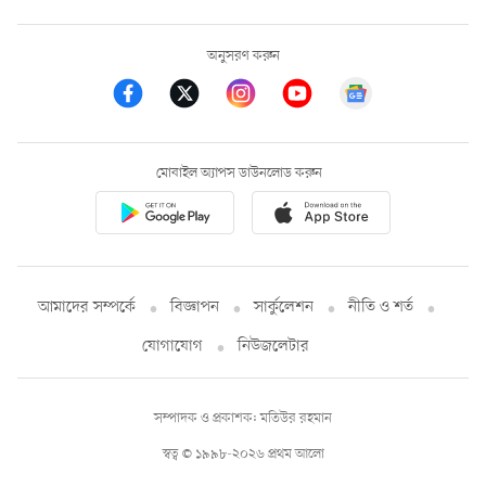
অনুসরণ করুন
মোবাইল অ্যাপস ডাউনলোড করুন
আমাদের সম্পর্কে
বিজ্ঞাপন
সার্কুলেশন
নীতি ও শর্ত
যোগাযোগ
নিউজলেটার
সম্পাদক ও প্রকাশক: মতিউর রহমান
স্বত্ব © ১৯৯৮-২০২৬ প্রথম আলো