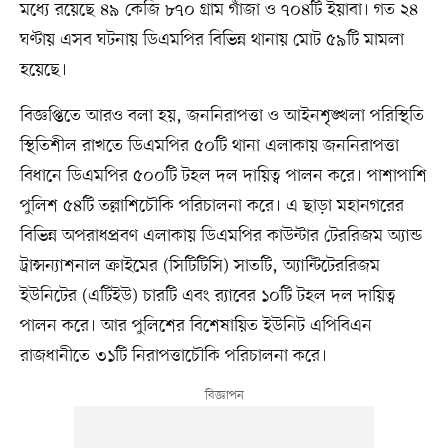
মধ্যে রয়েছে ৪৯ কেজি ৮৭০ গ্রাম গাঁজা ও ৭০৪টি ইয়াবা। গত ২৪
ঘণ্টায় এসব ঘটনায় ডিএমপির বিভিন্ন থানায় মোট ৫৯টি মামলা
হয়েছে।
বিজ্ঞপ্তিতে আরও বলা হয়, জননিরাপত্তা ও আইনশৃঙ্খলা পরিস্থিতি
স্থিতিশীল রাখতে ডিএমপির ৫০টি থানা এলাকায় জননিরাপত্তা
বিধানে ডিএমপির ৫০০টি টহল দল দায়িত্ব পালন করে। পাশাপাশি
পুলিশ ৫৪টি তল্লাশিচৌকি পরিচালনা করে। এ ছাড়া মহানগরের
বিভিন্ন অপরাধপ্রবণ এলাকায় ডিএমপির কাউন্টার টেররিজম অ্যান্ড
ট্রান্সন্যাশনাল ক্রাইমের (সিটিটিসি) সাতটি, অ্যান্টিটেররিজম
ইউনিটের (এটিইউ) চারটি এবং র‍্যাবের ১০টি টহল দল দায়িত্ব
পালন করে। আর পুলিশের বিশেষায়িত ইউনিট এপিবিএন
রাজধানীতে ৩১টি নিরাপত্তাচৌকি পরিচালনা করে।