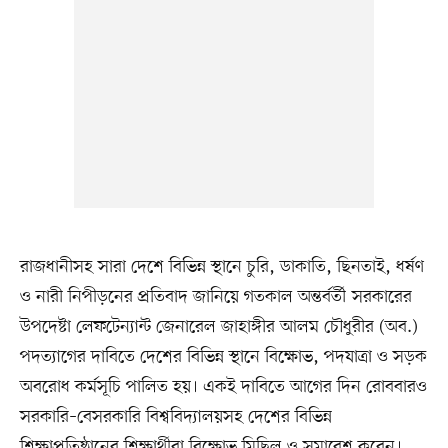
রাজধানীসহ সারা দেশে বিভিন্ন স্থানে চুরি, ডাকাতি, ছিনতাই, ধর্ষণ
ও নারী নিপীড়নের প্রতিবাদ জানিয়ে গতকাল অন্তর্বর্তী সরকারের
উপদেষ্টা লেফটেন্যান্ট জেনারেল জাহাঙ্গীর আলম চৌধুরীর (অব.)
পদত্যাগের দাবিতে দেশের বিভিন্ন স্থানে বিক্ষোভ, পদযাত্রা ও সড়ক
অবরোধ কর্মসূচি পালিত হয়। একই দাবিতে আগের দিন রোববারও
সরকারি–বেসরকারি বিশ্ববিদ্যালয়সহ দেশের বিভিন্ন
শিক্ষাপ্রতিষ্ঠানের শিক্ষার্থীরা বিক্ষোভ মিছিল ও সমাবেশ করেন।