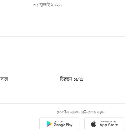
৩১ জুলাই ২০২৬
ধুসভা
চিরন্তন ১৯৭১
মোবাইল অ্যাপস ডাউনলোড করুন