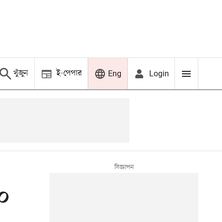
খুঁজুন
ই-পেপার
Login
Eng
০