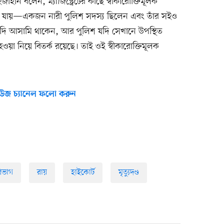
হান বলেন, ম্যাজিস্ট্রেটের কাছে স্বীকারোক্তিমূলক
খা যায়—একজন নারী পুলিশ সদস্য ছিলেন এবং তাঁর সইও
দি আসামি থাকেন, আর পুলিশ যদি সেখানে উপস্থিত
ত হওয়া নিয়ে বিতর্ক রয়েছে। তাই ওই স্বীকারোক্তিমূলক
উজ চ্যানেল ফলো করুন
িভাগ
রায়
হাইকোর্ট
মৃত্যুদণ্ড