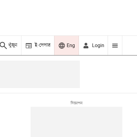
খুঁজুন
ই-পেপার
Login
Eng