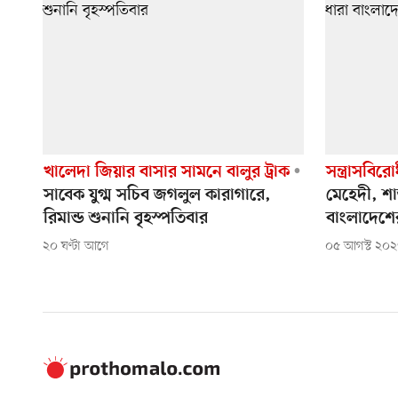
খালেদা জিয়ার বাসার সামনে বালুর ট্রাক
সন্ত্রাসবি
সাবেক যুগ্ম সচিব জগলুল কারাগারে,
মেহেদী, শা
রিমান্ড শুনানি বৃহস্পতিবার
বাংলাদেশে
২০ ঘণ্টা আগে
০৫ আগস্ট ২০