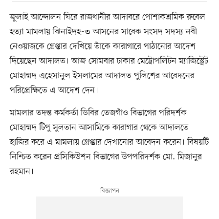
জুলাই আন্দোলন ঘিরে রাজধানীর আদাবরে পোশাকশ্রমিক রুবেল
হত্যা মামলায় ঝিনাইদহ-৩ আসনের সাবেক সংসদ সদস্য নবী
নেওয়াজকে গ্রেপ্তার দেখিয়ে তাঁকে কারাগারে পাঠানোর আদেশ
দিয়েছেন আদালত। আজ সোমবার ঢাকার মেট্রোপলিটন ম্যাজিস্ট্রেট
মোহাম্মদ এহেসানুল ইসলামের আদালত পুলিশের আবেদনের
পরিপ্রেক্ষিতে এ আদেশ দেন।
মামলার তদন্ত কর্মকর্তা ডিবির তেজগাঁও বিভাগের পরিদর্শক
মোহাম্মদ টিপু সুলতান আসামিকে কারাগার থেকে আদালতে
হাজির করে এ মামলায় গ্রেপ্তার দেখানোর আবেদন করেন। বিষয়টি
নিশ্চিত করেন প্রসিকিউশন বিভাগের উপপরিদর্শক মো. মিজানুর
রহমান।