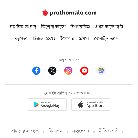
নাগরিক সংবাদ
কিশোর আলো
বিজ্ঞানচিন্তা
প্রথম আলো ট্রাস্ট
বন্ধুসভা
চিরন্তন ১৯৭১
ইপেপার
প্রথমা
মোবাইল ভ্যাস
অনুসরণ করুন
মোবাইল অ্যাপস ডাউনলোড করুন
আমাদের সম্পর্কে
বিজ্ঞাপন
সার্কুলেশন
নীতি ও শর্ত