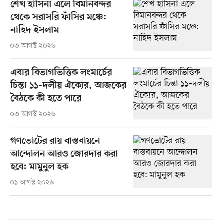
শেখ হাসিনা এলে বিমানবন্দর
থেকে সরাসরি ফাঁসির মঞ্চে:
নাহিদ ইসলাম
০৩ আগস্ট ২০২৬
এবার বিভাগভিত্তিক লংমার্চের
চিন্তা ১১–দলীয় ঐক্যের, আজকের
বৈঠকে কী হতে পারে
০৩ আগস্ট ২০২৬
গণভোটের রায় বাস্তবায়নে
আন্দোলন আরও জোরদার করা
হবে: মামুনুল হক
০১ আগস্ট ২০২৬