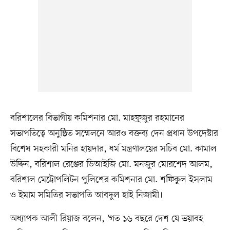
বরিশালের বিভাগীয় কমিশনার মো. মাহফুজুর রহমানের
সভাপতিত্বে অনুষ্ঠিত সম্মেলনে আরও বক্তব্য দেন প্রধান উপদেষ্টার
বিশেষ সহকারী মনির হায়দার, ধর্ম মন্ত্রণালয়ের সচিব মো. কামাল
উদ্দিন, বরিশাল রেঞ্জের ডিআইজি মো. মনজুর মোরশেদ আলম,
বরিশাল মেট্রোপলিটন পুলিশের কমিশনার মো. শফিকুল ইসলাম
ও ইমাম সমিতির সভাপতি আবদুল হাই নিজামী।
অধ্যাপক আলী রিয়াজ বলেন, ‘গত ১৬ বছরে দেশ যে ভয়াবহ