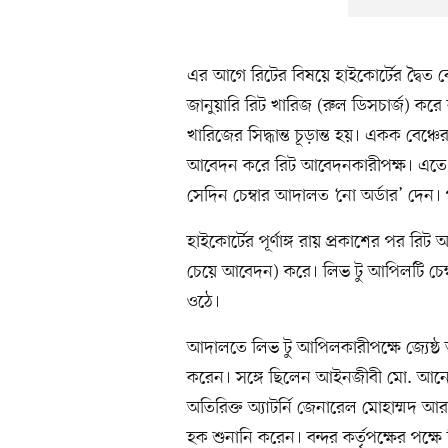
এর আগে রিটের বিষয়ে হাইকোর্টের দ্বৈত ব
জানুয়ারি রিট খারিজ (রুল ডিসচার্জ) করে র
খারিজের সিদ্ধান্ত চূড়ান্ত হয়। একক বেঞ
আবেদন করে রিট আবেদনকারীপক্ষ। এতে চুক্তি
সেদিন চেম্বার আদালত ‘নো অর্ডার’ দে
হাইকোর্টের পূর্ণাঙ্গ রায় প্রকাশের পর
চেয়ে আবেদন) করে। লিভ টু আপিলটি চেম্
ওঠে।
আদালতে লিভ টু আপিলকারীপক্ষে জ্যেষ্
করেন। সঙ্গে ছিলেন আইনজীবী মো. আনোয়ার হ
অতিরিক্ত অ্যাটর্নি জেনারেল মোহাম্মদ 
হক শুনানি করেন। বন্দর কর্তৃপক্ষের পক্