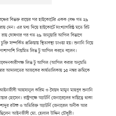
েঞ্চের বিভক্ত রায়ের পর হাইকোর্টের একক বেঞ্চ গত ২৯
ায় দেন। এর মধ্য দিয়ে হাইকোর্টে সংখ্যাগরিষ্ঠ মতে রিট
্চের রায় ঘোষণার পর গত ২৯ জানুয়ারি আপিল বিভাগে
 সম্পর্কিত প্রক্রিয়ায় স্থিতাবস্থা চাওয়া হয়। শুনানি নিয়ে
ন। পাশাপাশি নিয়মিত লিভ টু আপিল করতে বলেন।
 রিট আবেদনকারীপক্ষ লিভ টু আপিল (আপিল করার অনুমতি
বার আদালতের আজকের কার্যতালিকায় ১৫ নম্বর ক্রমিকে
ঠ আইনজীবী আহসানুল করিম ও সৈয়দ মামুন মাহবুব শুনানি
োসেন। রাষ্ট্রপক্ষে অ্যাটর্নি জেনারেলের দায়িত্বে থাকা
আরশাদুর রউফ ও অতিরিক্ত অ্যাটর্নি জেনারেল অনীক আর
ষে ছিলেন আইনজীবী মো. হেলাল উদ্দিন চৌধুরী।