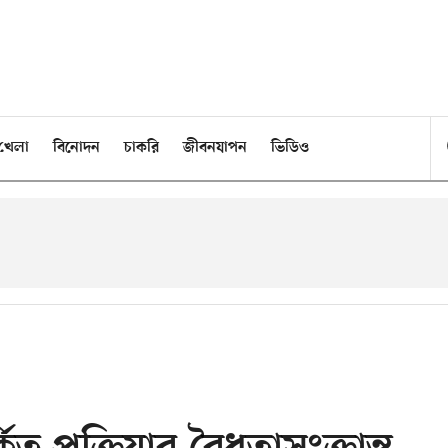
খেলা
বিনোদন
চাকরি
জীবনযাপন
ভিডিও