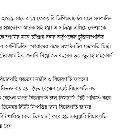
২০১৯ সালের ১৭ ফেব্রুয়ারি ডিপিওয়ার্ল্ডের সঙ্গে সরকারি-
ষের সমঝোতা স্মারক সই হয়। এ প্রক্রিয়া এগিয়ে নেওয়াকে
ানির সঙ্গে চট্টগ্রাম বন্দর কর্তৃপক্ষের চুক্তিসম্পর্কিত
যুব অর্থনীতিবিদ ফোরামের পক্ষে সংগঠনটির সভাপতি মির্জা
র প্রাথমিক শুনানি নিয়ে গত বছরের ৩০ জুলাই হাইকোর্ট
 বিচারপতি ফাতেমা নজীব ও বিচারপতি ফাতেমা
িভক্ত রায় হয়। দ্বৈত বেঞ্চের জ্যেষ্ঠ বিচারপতি রুল
ত বেঞ্চের অপর বিচারপতি রুল ডিসচার্জ (রিট খারিজ) করে
িসেম্বর রিটটি নিষ্পত্তির জন্য বিচারপতি জাফর
িট খারিজ (রুল ডিসচার্জ) করে ২৯ জানুয়ারি বিচারপতি
য় দেন।