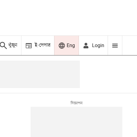
খুঁজুন
ই-পেপার
Login
Eng