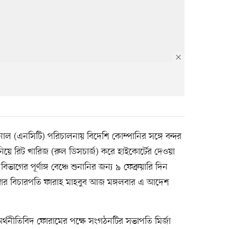
্মিনাল (এনসিটি) পরিচালনায় বিদেশি কোম্পানির সঙ্গে বন্দর
য়া নিয়ে রিট খারিজ (রুল ডিসচার্জ) করে হাইকোর্টের দেওয়া
াগের পূর্ণাঙ্গ বেঞ্চে শুনানির জন্য ৯ ফেব্রুয়ারি দিন
ম্বার বিচারপতি ফারাহ মাহবুব আজ মঙ্গলবার এ আদেশ
ব অর্থনীতিবিদ ফোরামের পক্ষে সংগঠনটির সভাপতি মির্জা