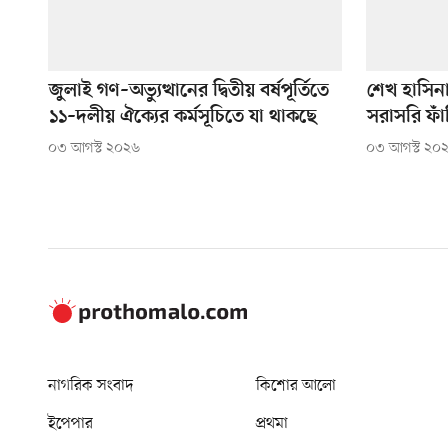
জুলাই গণ–অভ্যুত্থানের দ্বিতীয় বর্ষপূর্তিতে
শেখ হাসিন
১১–দলীয় ঐক্যের কর্মসূচিতে যা থাকছে
সরাসরি ফাঁ
০৩ আগস্ট ২০২৬
০৩ আগস্ট ২০
নাগরিক সংবাদ
কিশোর আলো
ইপেপার
প্রথমা