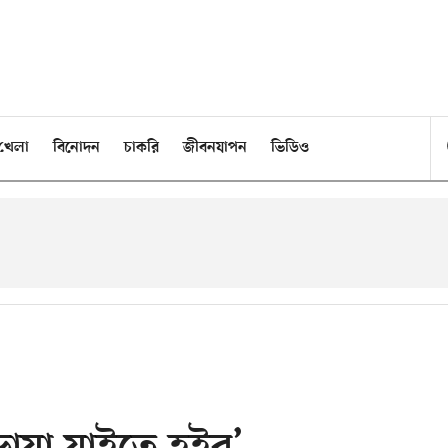
খেলা
বিনোদন
চাকরি
জীবনযাপন
ভিডিও