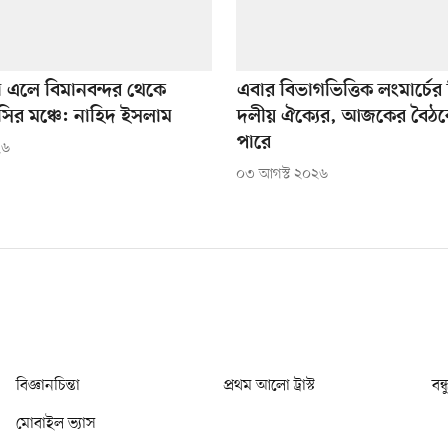
া এলে বিমানবন্দর থেকে
এবার বিভাগভিত্তিক লংমার্চের চ
সির মঞ্চে: নাহিদ ইসলাম
দলীয় ঐক্যের, আজকের বৈঠক
পারে
২৬
০৩ আগস্ট ২০২৬
বিজ্ঞানচিন্তা
প্রথম আলো ট্রাস্ট
বন্
মোবাইল ভ্যাস