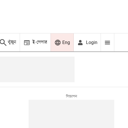
খুঁজুন
ই-পেপার
Login
Eng