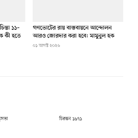
িন্তা ১১–
গণভোটের রায় বাস্তবায়নে আন্দোলন
ে কী হতে
আরও জোরদার করা হবে: মামুনুল হক
০১ আগস্ট ২০২৬
ধুসভা
চিরন্তন ১৯৭১