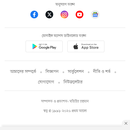
অনুসরণ করুন
মোবাইল অ্যাপস ডাউনলোড করুন
আমাদের সম্পর্কে
বিজ্ঞাপন
সার্কুলেশন
নীতি ও শর্ত
যোগাযোগ
নিউজলেটার
সম্পাদক ও প্রকাশক: মতিউর রহমান
স্বত্ব © ১৯৯৮-২০২৬ প্রথম আলো