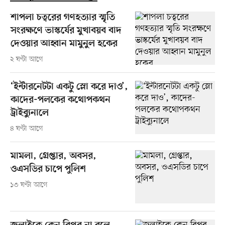
শাপলা চত্বরের গণহত্যার স্মৃতি
সংরক্ষণে ভাস্কর্যের মুখাবয়ব বাদ
দেওয়ার আহ্বান মামুনুল হকের
২ ঘণ্টা আগে
‘ইন্টারনেটটা একটু স্লো করে দাও’,
কাদের-পলকের কথোপকথন
ট্রাইব্যুনালে
৪ ঘণ্টা আগে
মামলা, গ্রেপ্তার, অবসর,
ওএসডির চাপে পুলিশ
১৩ ঘণ্টা আগে