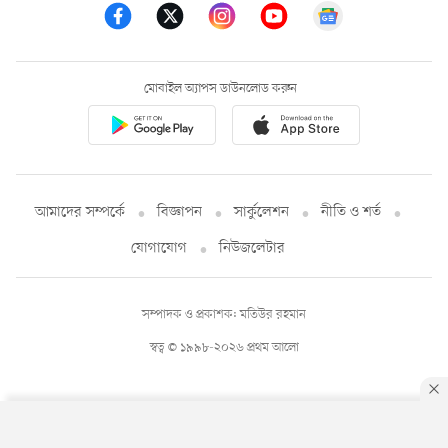
মোবাইল অ্যাপস ডাউনলোড করুন
আমাদের সম্পর্কে
বিজ্ঞাপন
সার্কুলেশন
নীতি ও শর্ত
যোগাযোগ
নিউজলেটার
সম্পাদক ও প্রকাশক: মতিউর রহমান
স্বত্ব © ১৯৯৮-২০২৬ প্রথম আলো