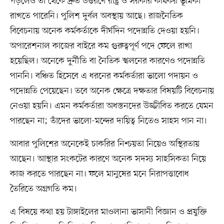
পড়লেও তা থেকে দ্রুত উত্তরণে রাষ্ট্র ও সরকার কার্যকর ভূমিকা
রাখতে পারেনি। পুলিশ দুর্বল অবস্থায় আছে। রাজনৈতিক
বিবেচনায় অনেক কর্মকর্তাকে দীর্ঘদিন পদোন্নতি দেওয়া হয়নি।
অপারেশনাল কাজের বাইরে কম গুরুত্বপূর্ণ পদে ফেলে রাখা
হয়েছিল। অনেকে দুর্নীতি বা নৈতিক স্খলনের কারণেও পদোন্নতি
পাননি। বঞ্চিত হিসেবে এ ধরনের কর্মকর্তারা ভালো পদায়ন ও
পদোন্নতি পেয়েছেন। তবে অনেক ক্ষেত্রে দক্ষতার বিষয়টি বিবেচনায়
নেওয়া হয়নি। এমন কর্মকর্তারা অধস্তনদের উজ্জীবিত করতে যেমন
পারছেন না; তাঁদের ভালো-মন্দের দায়িত্ব নিতেও সাহস পান না।
আবার পুলিশের অনেকেই চাকরির নিশ্চয়তা নিয়েও অস্থিরতায়
আছেন। আস্থার সংকটের কারণে অনেক সদস্য সাহসিকতা নিয়ে
কাজ করতে পারছেন না। ফলে মানুষের মনে নিরাপত্তাবোধ
তৈরিতে অগ্রগতি কম।
এ বিষয়ে কথা হয় টাঙ্গাইলের মাওলানা ভাসানী বিজ্ঞান ও প্রযুক্তি