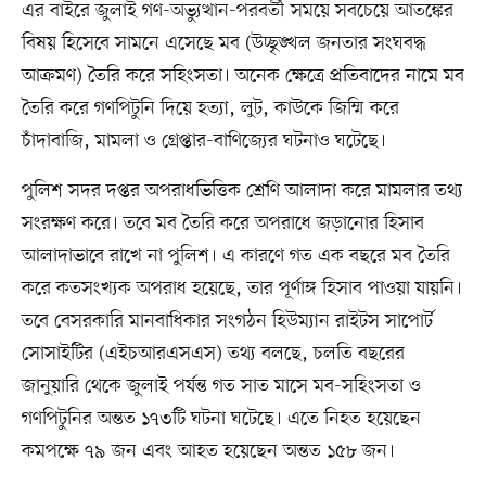
এর বাইরে জুলাই গণ-অভ্যুত্থান-পরবর্তী সময়ে সবচেয়ে আতঙ্কের
বিষয় হিসেবে সামনে এসেছে মব (উচ্ছৃঙ্খল জনতার সংঘবদ্ধ
আক্রমণ) তৈরি করে সহিংসতা। অনেক ক্ষেত্রে প্রতিবাদের নামে মব
তৈরি করে গণপিটুনি দিয়ে হত্যা, লুট, কাউকে জিম্মি করে
চাঁদাবাজি, মামলা ও গ্রেপ্তার-বাণিজ্যের ঘটনাও ঘটেছে।
পুলিশ সদর দপ্তর অপরাধভিত্তিক শ্রেণি আলাদা করে মামলার তথ্য
সংরক্ষণ করে। তবে মব তৈরি করে অপরাধে জড়ানোর হিসাব
আলাদাভাবে রাখে না পুলিশ। এ কারণে গত এক বছরে মব তৈরি
করে কতসংখ্যক অপরাধ হয়েছে, তার পূর্ণাঙ্গ হিসাব পাওয়া যায়নি।
তবে বেসরকারি মানবাধিকার সংগঠন হিউম্যান রাইটস সাপোর্ট
সোসাইটির (এইচআরএসএস) তথ্য বলছে, চলতি বছরের
জানুয়ারি থেকে জুলাই পর্যন্ত গত সাত মাসে মব-সহিংসতা ও
গণপিটুনির অন্তত ১৭৩টি ঘটনা ঘটেছে। এতে নিহত হয়েছেন
কমপক্ষে ৭৯ জন এবং আহত হয়েছেন অন্তত ১৫৮ জন।