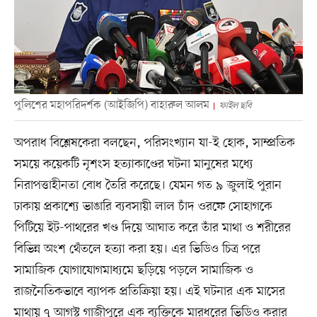
পুলিশের মহাপরিদর্শক (আইজিপি) বাহারুল আলম
ফাইল ছবি
অপরাধ বিশ্লেষকেরা বলছেন, পরিসংখ্যান যা-ই হোক, সাম্প্রতিক
সময়ে কয়েকটি নৃশংস হত্যাকাণ্ডের ঘটনা মানুষের মধ্যে
নিরাপত্তাহীনতা বোধ তৈরি করেছে। যেমন গত ৯ জুলাই পুরান
ঢাকায় প্রকাশ্যে ভাঙারি ব্যবসায়ী লাল চাঁদ ওরফে সোহাগকে
পিটিয়ে ইট-পাথরের খণ্ড দিয়ে আঘাত করে তাঁর মাথা ও শরীরের
বিভিন্ন অংশ থেঁতলে হত্যা করা হয়। এর ভিডিও চিত্র পরে
সামাজিক যোগাযোগমাধ্যমে ছড়িয়ে পড়লে সামাজিক ও
রাজনৈতিকভাবে ব্যাপক প্রতিক্রিয়া হয়। এই ঘটনার এক মাসের
মাথায় ৭ আগস্ট গাজীপুরে এক ব্যক্তিকে মারধরের ভিডিও করার