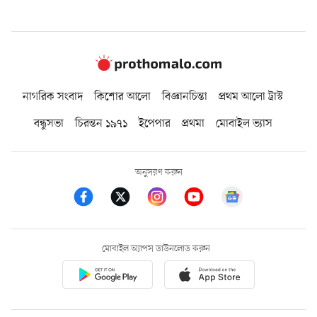
নাগরিক সংবাদ
কিশোর আলো
বিজ্ঞানচিন্তা
প্রথম আলো ট্রাস্ট
বন্ধুসভা
চিরন্তন ১৯৭১
ইপেপার
প্রথমা
মোবাইল ভ্যাস
অনুসরণ করুন
মোবাইল অ্যাপস ডাউনলোড করুন