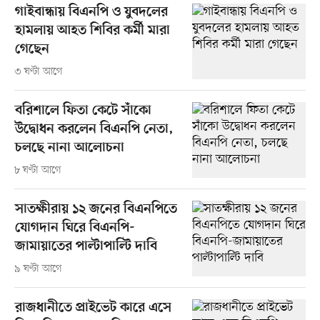
গাইবান্ধায় বিএনপি ও যুবদলের
হামলায় আহত শিবির কর্মী মারা
গেছেন
৩ ঘণ্টা আগে
বরিশালে ফিতা কেটে সাঁকো
উদ্বোধন করলেন বিএনপি নেতা,
চলছে নানা আলোচনা
৮ ঘণ্টা আগে
সাতক্ষীরায় ১২ জনের বিএনপিতে
যোগদান ঘিরে বিএনপি-
জামায়াতের পাল্টাপাল্টি দাবি
৯ ঘণ্টা আগে
রাজধানীতে প্রাইভেট কারে এসে