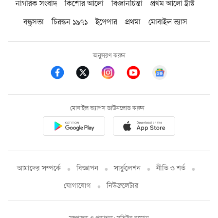
নাগরিক সংবাদ
কিশোর আলো
বিজ্ঞানচিন্তা
প্রথম আলো ট্রাস্ট
বন্ধুসভা
চিরন্তন ১৯৭১
ইপেপার
প্রথমা
মোবাইল ভ্যাস
অনুসরণ করুন
মোবাইল অ্যাপস ডাউনলোড করুন
আমাদের সম্পর্কে
বিজ্ঞাপন
সার্কুলেশন
নীতি ও শর্ত
যোগাযোগ
নিউজলেটার