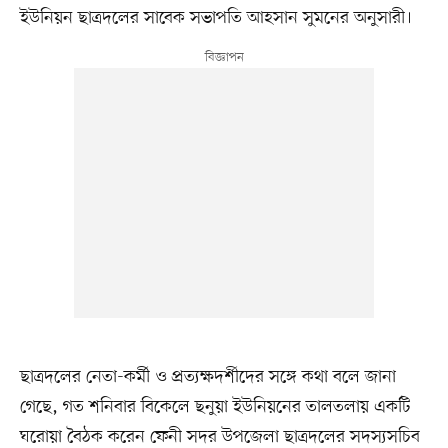
ইউনিয়ন ছাত্রদলের সাবেক সভাপতি আহসান সুমনের অনুসারী।
ছাত্রদলের নেতা-কর্মী ও প্রত্যক্ষদর্শীদের সঙ্গে কথা বলে জানা
গেছে, গত শনিবার বিকেলে ছনুয়া ইউনিয়নের তালতলায় একটি
ঘরোয়া বৈঠক করেন ফেনী সদর উপজেলা ছাত্রদলের সদস্যসচিব