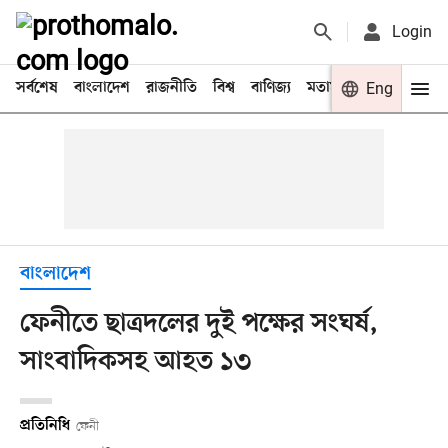
Login
সর্বশেষ
বাংলাদেশ
রাজনীতি
বিশ্ব
বাণিজ্য
মতামত
খেলা
Eng
বিনো
বাংলাদেশ
ফেনীতে ছাত্রদলের দুই পক্ষের সংঘর্ষ,
সাংবাদিকসহ আহত ১৩
প্রতিনিধি
ফেনী