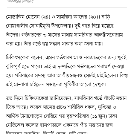
পরিবারের সৌজন্যে
মোস্তাকিম হোসেন (২৪) ও সামরিনা আক্তার (২০)। বাড়ি
নোয়াখালীর সোনাইমুড়ী উপজেলায়। দুই বছর বিয়ে হয়েছে
তাঁদের। গর্ভধারণের ৩ মাসের মাথায় সামরিনার আলট্রাসনোগ্রাম
করা হয়। তাঁর গর্ভে ছয় সন্তান থাকার কথা জানা যায়।
চিকিৎসকেরা বলেন, এমন গর্ভধারণ মা ও নবজাতকের জন্য খুবই
ঝুঁকিপূর্ণ হতে পারে। তাই এ দম্পতিকে গর্ভপাতের পরামর্শ দেওয়া
হয়। পরিবারের সদস্য আর আত্মীয়স্বজনও সেটাই চাইছিলেন। কিন্তু
এই মা–বাবা চাইলেন সন্তানেরা পৃথিবীর আলো দেখুক।
তত দিনে চিকিৎসকেরা জানিয়েছেন, সামরিনার গর্ভে পাঁচটি সন্তান
টিকে আছে। কয়েক মাসের প্রচণ্ড শারীরিক ধকল, দুশ্চিন্তা ও
আর্থিক টানাপোড়েন পেরিয়ে গত বৃহস্পতিবার (১১ জুন) ঢাকা
মেডিকেল কলেজ হাসপাতালে একসঙ্গে পাঁচ সন্তানের জন্ম