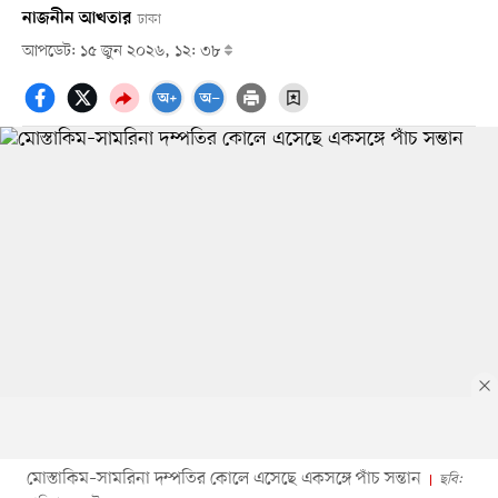
নাজনীন আখতার
ঢাকা
আপডেট: ১৫ জুন ২০২৬, ১২: ৩৮
মোস্তাকিম–সামরিনা দম্পতির কোলে এসেছে একসঙ্গে পাঁচ সন্তান
ছবি: