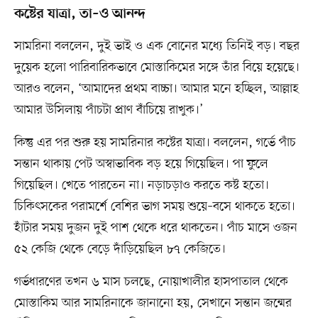
কষ্টের যাত্রা, তা–ও আনন্দ
সামরিনা বললেন, দুই ভাই ও এক বোনের মধ্যে তিনিই বড়। বছর
দুয়েক হলো পারিবারিকভাবে মোস্তাকিমের সঙ্গে তাঁর বিয়ে হয়েছে।
আরও বলেন, ‘আমাদের প্রথম বাচ্চা। আমার মনে হচ্ছিল, আল্লাহ
আমার উসিলায় পাঁচটা প্রাণ বাঁচিয়ে রাখুক।’
কিন্তু এর পর শুরু হয় সামরিনার কষ্টের যাত্রা। বললেন, গর্ভে পাঁচ
সন্তান থাকায় পেট অস্বাভাবিক বড় হয়ে গিয়েছিল। পা ফুলে
গিয়েছিল। খেতে পারতেন না। নড়াচড়াও করতে কষ্ট হতো।
চিকিৎসকের পরামর্শে বেশির ভাগ সময় শুয়ে–বসে থাকতে হতো।
হাঁটার সময় দুজন দুই পাশ থেকে ধরে থাকতেন। পাঁচ মাসে ওজন
৫২ কেজি থেকে বেড়ে দাঁড়িয়েছিল ৮৭ কেজিতে।
গর্ভধারণের তখন ৬ মাস চলছে, নোয়াখালীর হাসপাতাল থেকে
মোস্তাকিম আর সামরিনাকে জানানো হয়, সেখানে সন্তান জন্মের