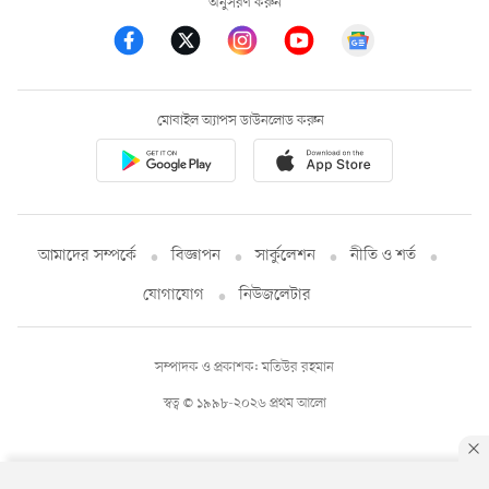
অনুসরণ করুন
মোবাইল অ্যাপস ডাউনলোড করুন
আমাদের সম্পর্কে
বিজ্ঞাপন
সার্কুলেশন
নীতি ও শর্ত
যোগাযোগ
নিউজলেটার
সম্পাদক ও প্রকাশক: মতিউর রহমান
স্বত্ব © ১৯৯৮-২০২৬ প্রথম আলো