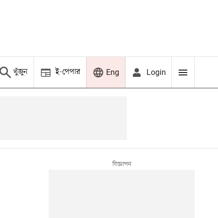
খুঁজুন
ই-পেপার
Login
Eng