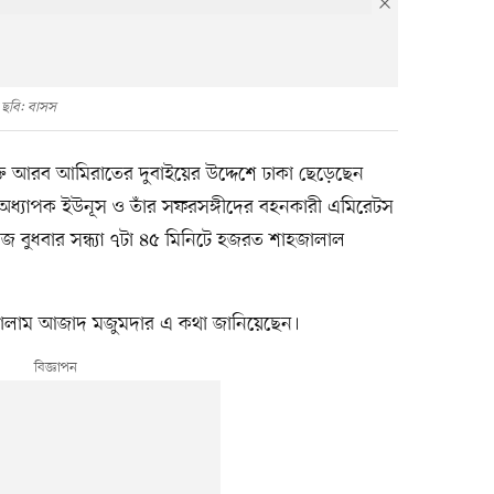
 ছবি: বাসস
ংযুক্ত আরব আমিরাতের দুবাইয়ের উদ্দেশে ঢাকা ছেড়েছেন
স। অধ্যাপক ইউনূস ও তাঁর সফরসঙ্গীদের বহনকারী এমিরেটস
জ বুধবার সন্ধ্যা ৭টা ৪৫ মিনিটে হজরত শাহজালাল
ল কালাম আজাদ মজুমদার এ কথা জানিয়েছেন।