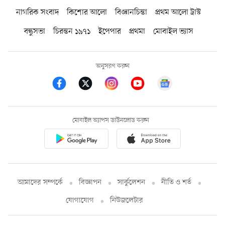
নাগরিক সংবাদ
কিশোর আলো
বিজ্ঞানচিন্তা
প্রথম আলো ট্রাস্ট
বন্ধুসভা
চিরন্তন ১৯৭১
ইপেপার
প্রথমা
মোবাইল ভ্যাস
অনুসরণ করুন
মোবাইল অ্যাপস ডাউনলোড করুন
আমাদের সম্পর্কে
বিজ্ঞাপন
সার্কুলেশন
নীতি ও শর্ত
যোগাযোগ
নিউজলেটার