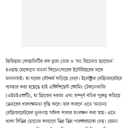
প্রিমিয়াম কোয়ালিটির রক গ্লাস ডোর ও ‘লং রিচেসড হ্যান্ডেল’
হওয়ায় যেকোনো মডার্ন কিচেন/ঘরের ইন্টেরিয়রের সঙ্গে
মানানসই। যা ঘরের সৌন্দর্য বাড়িয়ে দেবে। ইলেক্ট্রার রেফ্রিজারেটরে
ব্যবহার করা হয়েছে হাই এফিশিয়েন্ট ফোমিং টেকনোলজি
(এইচইএফটি), যা ফ্রিজের দরজা এবং সম্পূর্ণ বডির পুরুত্ব কমিয়ে
ভেতরের ধারণক্ষমতা বৃদ্ধি করে। যার কারণে এতে অন্যান্য
রেফ্রিজারেটরের তুলনায় অধিক খাবার সংরক্ষণ করা যায়। এতে
থাকা বিভিন্ন মোডের কল্যাণে ভিন্ন ভিন্ন পারফরম্যান্স দেয়। যেমন