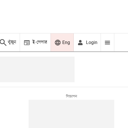
খুঁজুন
ই-পেপার
Login
Eng