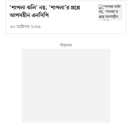
‘শাপলা কলি’ নয়, ‘শাপলা’র প্রশ্নে
আপসহীন এনসিপি
৩০ অক্টোবর ২০২৫