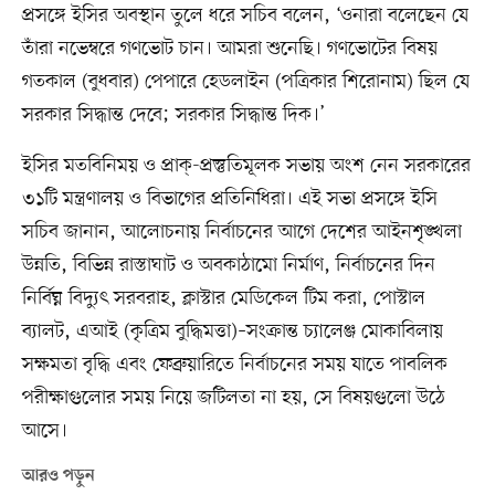
প্রসঙ্গে ইসির অবস্থান তুলে ধরে সচিব বলেন, ‘ওনারা বলেছেন যে
তাঁরা নভেম্বরে গণভোট চান। আমরা শুনেছি। গণভোটের বিষয়
গতকাল (বুধবার) পেপারে হেডলাইন (পত্রিকার শিরোনাম) ছিল যে
সরকার সিদ্ধান্ত দেবে; সরকার সিদ্ধান্ত দিক।’
ইসির মতবিনিময় ও প্রাক্‌-প্রস্তুতিমূলক সভায় অংশ নেন সরকারের
৩১টি মন্ত্রণালয় ও বিভাগের প্রতিনিধিরা। এই সভা প্রসঙ্গে ইসি
সচিব জানান, আলোচনায় নির্বাচনের আগে দেশের আইনশৃঙ্খলা
উন্নতি, বিভিন্ন রাস্তাঘাট ও অবকাঠামো নির্মাণ, নির্বাচনের দিন
নির্বিঘ্ন বিদ্যুৎ সরবরাহ, ক্লাস্টার মেডিকেল টিম করা, পোস্টাল
ব্যালট, এআই (কৃত্রিম বুদ্ধিমত্তা)–সংক্রান্ত চ্যালেঞ্জ মোকাবিলায়
সক্ষমতা বৃদ্ধি এবং ফেব্রুয়ারিতে নির্বাচনের সময় যাতে পাবলিক
পরীক্ষাগুলোর সময় নিয়ে জটিলতা না হয়, সে বিষয়গুলো উঠে
আসে।
আরও পড়ুন